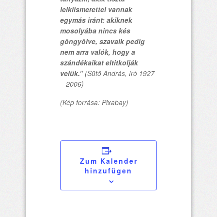
lelkiismerettel vannak
egymás iránt: akiknek
mosolyába nincs kés
göngyölve, szavaik pedig
nem arra valók, hogy a
szándékaikat eltitkolják
velük.”
(Sütő András, író 1927
– 2006)
(Kép forrása: Pixabay)
Zum Kalender
hinzufügen