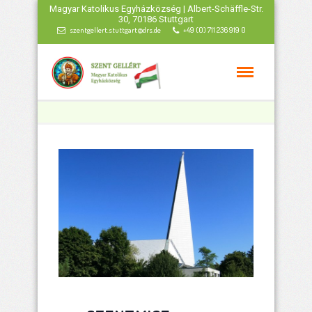
Magyar Katolikus Egyházközség | Albert-Schäffle-Str.
30, 70186 Stuttgart
szentgellert.stuttgart@drs.de
+49 (0) 711 236 919 0