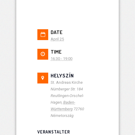
DATE
April 25
TIME
16:30 - 19:00
HELYSZÍN
St. Andreas Kirche
Nürnberger Str. 184
Reutlingen-Orschel-
Hagen
,
Baden-
Württemberg
72760
Németország
VERANSTALTER