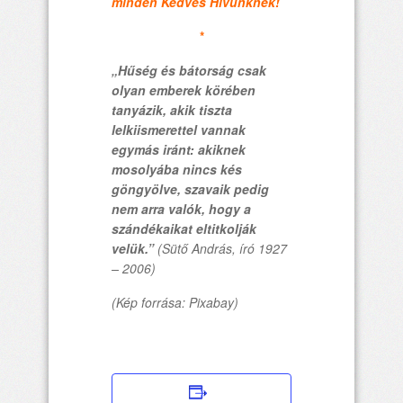
minden Kedves Hívünknek!
*
„Hűség és bátorság csak
olyan emberek körében
tanyázik, akik tiszta
lelkiismerettel vannak
egymás iránt: akiknek
mosolyába nincs kés
göngyölve, szavaik pedig
nem arra valók, hogy a
szándékaikat eltitkolják
velük.”
(Sütő András, író 1927
– 2006)
(Kép forrása: Pixabay)