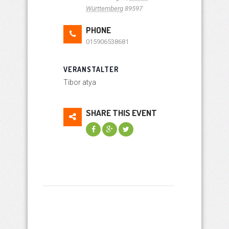
Württemberg
89597
PHONE
015906538681
VERANSTALTER
Tibor atya
SHARE THIS EVENT