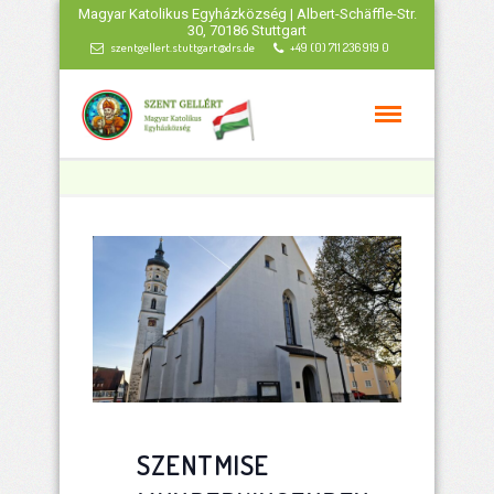
Magyar Katolikus Egyházközség | Albert-Schäffle-Str.
30, 70186 Stuttgart
szentgellert.stuttgart@drs.de
+49 (0) 711 236 919 0
SZENTMISE