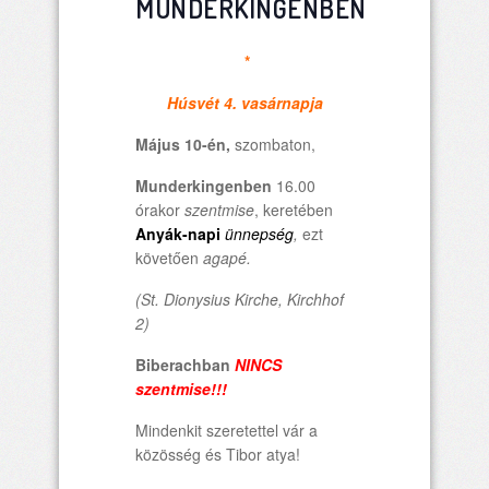
MUNDERKINGENBEN
*
Húsvét 4. vasárnapja
Május 10-én,
szombaton,
Munderkingenben
16.00
órakor
szentmise
, keretében
Anyák-napi
ünnepség
,
ezt
követően
agapé.
(St. Dionysius Kirche, Kirchhof
2)
Biberachban
NINCS
szentmise!!!
Mindenkit szeretettel vár a
közösség és Tibor atya!