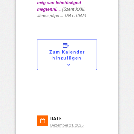
még van lehet
ő
séged
megtenni. „
(Szent XXIII.
János pápa – 1881-1963)
Zum Kalender
hinzufügen
DATE
Dezember 21, 2025