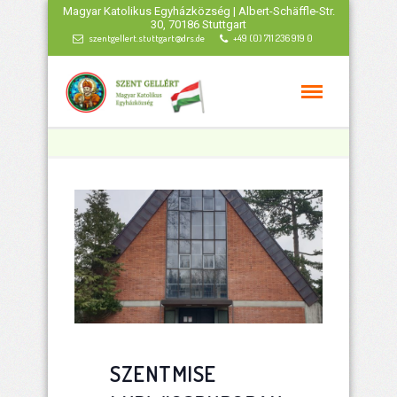
Magyar Katolikus Egyházközség | Albert-Schäffle-Str.
30, 70186 Stuttgart
szentgellert.stuttgart@drs.de
+49 (0) 711 236 919 0
SZENTMISE