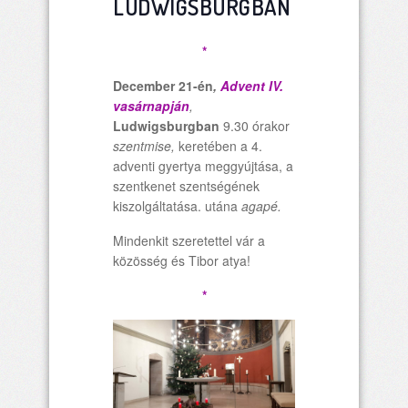
LUDWIGSBURGBAN
*
December 21-én
,
Advent IV.
vasárnapján
,
Ludwigsburgban
9.30 órakor
szentmise,
keretében a 4.
adventi gyertya meggyújtása, a
szentkenet szentségének
kiszolgáltatása. utána
agapé.
Mindenkit szeretettel vár a
közösség és Tibor atya!
*