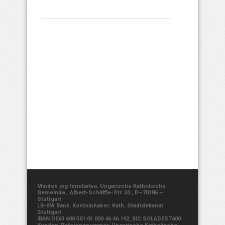
Minden jog fenntartva. Ungarische Katholische
Gemeinde, Albert-Schäffle-Str. 30., D–70186 –
Stuttgart
LB-BW Bank, Kontoinhaber: Kath. Stadtdekanat
Stuttgart
IBAN DE63 600 501 01 000 46 46 192, BIC SOLADEST600