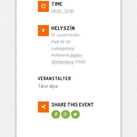
TIME
09:30 - 12:00
HELYSZÍN
St. Josef Kirche
Park Str. 30
Ludwigsburg-
Hoheneck
,
Baden-
Württemberg
71642
VERANSTALTER
Tibor atya
SHARE THIS EVENT