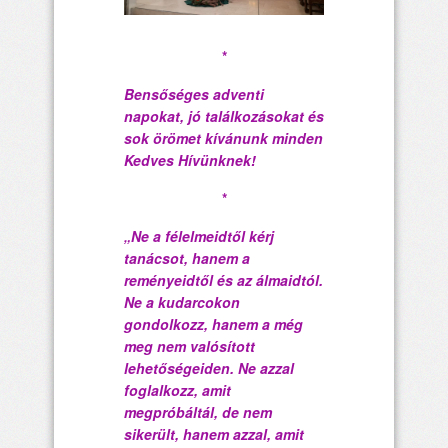
*
Bensőséges adventi
napokat, jó találkozásokat és
sok örömet kívánunk minden
Kedves Hívünknek!
*
„Ne a félelmeidt
ő
l kérj
tanácsot, hanem a
reményeidt
ő
l és az álmaidtól.
Ne a kudarcokon
gondolkozz, hanem a még
meg nem valósított
lehet
ő
ségeiden. Ne azzal
foglalkozz, amit
megpróbáltál, de nem
sikerült, hanem azzal, amit