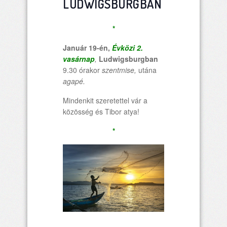
LUDWIGSBURGBAN
*
Január 19-én,
Évközi 2.
vasárnap
,
Ludwigsburgban
9.30 órakor
szentmise
,
utána
agapé.
Mindenkit szeretettel vár a
közösség és Tibor atya!
*