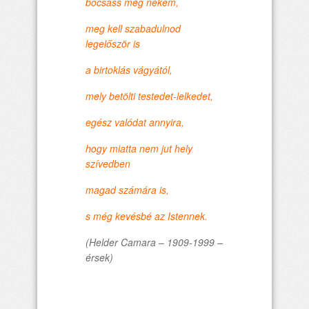
bocsáss meg nekem,
meg kell szabadulnod
legelőször is
a birtoklás vágyától,
mely betölti testedet-lelkedet,
egész valódat annyira,
hogy miatta nem jut hely
szívedben
magad számára is,
s még kevésbé az Istennek.
(Helder Camara – 1909-1999 –
érsek)