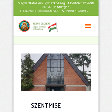
Magyar Katolikus Egyházközség | Albert-Schäffle-Str.
30, 70186 Stuttgart
szentgellert.stuttgart@drs.de
+49 (0) 711 236 919 0
SZENTMISE