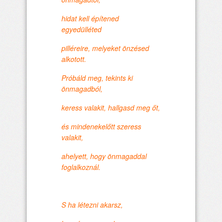
hidat kell építened
egyedülléted
pilléreire, melyeket önzésed
alkotott.
Próbáld meg, tekints ki
önmagadból,
keress valakit, hallgasd meg őt,
és mindenekelőtt szeress
valakit,
ahelyett, hogy önmagaddal
foglalkoznál.
S ha létezni akarsz,