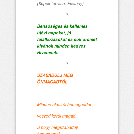
(Képek forrása: Pixabay)
*
Bensőséges és kellemes
újévi napokat, jó
találkozásokat és sok örömet
kívánok minden kedves
Hívemnek.
*
SZABADULJ MEG
ÖNMAGADTÓL
Minden oldalról önmagaddal
veszed körül magad.
S hogy megszabadulj
önmagadtól,