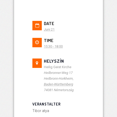
DATE
Juni 21
TIME
15:30 - 18:00
HELYSZÍN
Heilig Geist Kirche
Heilbronner-Weg 17
Heilbronn-Horkheim
,
Baden-Württemberg
74081
Németország
VERANSTALTER
Tibor atya