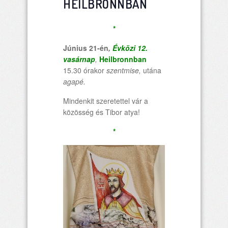
HEILBRONNBAN
*
Június 21-én
,
Évközi 12.
vasárnap
,
Heilbronnban
15.30 órakor
szentmise,
utána
agapé.
Mindenkit szeretettel vár a
közösség és Tibor atya!
*