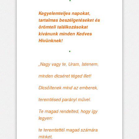
*
Kegyelemteljes napokat,
tartalmas beszélgetéseket és
örömteli találkozásokat
kívánunk minden Kedves
Hívünknek!
*
„Nagy vagy te, Uram, Istenem,
minden dicséret téged illet!
Dicsőítenek mind az emberek,
teremtésed parányi művei.
Te magad rendelted, hogy így
legyen:
te teremtettél magad számára
minket,