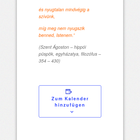
és nyugtalan mindvégig a
szívünk,
míg meg nem nyugszik
benned, Istenem.”
(Szent Ágoston –
hippói
püspök, egyházatya, filozófus
–
354 – 430)
Zum Kalender
hinzufügen