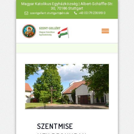
Magyar Katolikus Egyházközség | Albert-Schäffle-Str.
30, 70186 Stuttgart
szentgellert.stuttgart@drs.de
+49 (0) 711 236 919 0
SZENTMISE