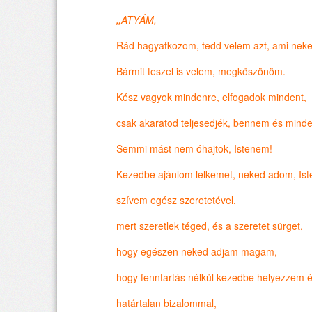
„
ATYÁM,
Rád hagyatkozom, tedd velem azt, ami neked
Bármit teszel is velem, megköszönöm.
Kész vagyok mindenre, elfogadok mindent,
csak akaratod teljesedjék, bennem és min
Semmi mást nem óhajtok, Istenem!
Kezedbe ajánlom lelkemet, neked adom, Is
szívem egész szeretetével,
mert szeretlek téged, és a szeretet sürget,
hogy egészen neked adjam magam,
hogy fenntartás nélkül kezedbe helyezzem 
határtalan bizalommal,