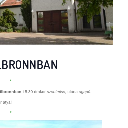
ILBRONNBAN
*
ilbronnban
15.30 órakor
szentmise,
utána
agapé.
r atya!
*