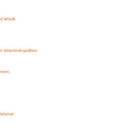
 tetszik.
den teremtményedben.
tenem,
életemet