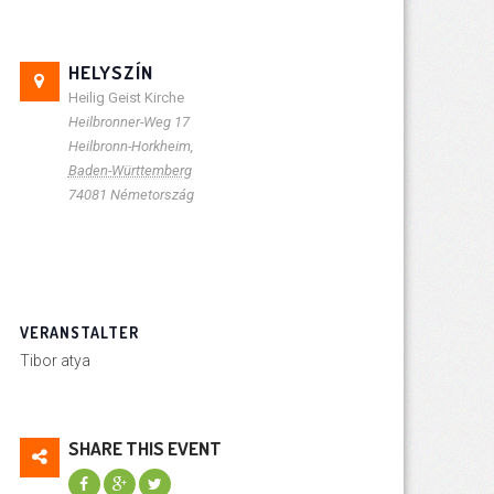
HELYSZÍN
Heilig Geist Kirche
Heilbronner-Weg 17
Heilbronn-Horkheim
,
Baden-Württemberg
74081
Németország
VERANSTALTER
Tibor atya
SHARE THIS EVENT