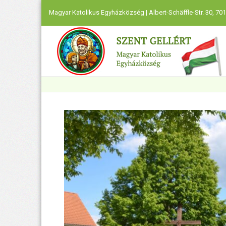
Magyar Katolikus Egyházközség | Albert-Schäffle-Str. 30, 701