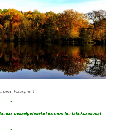
orrása: Instagram)
*
talmas beszélgetéseket és örömteli találkozásokat
*