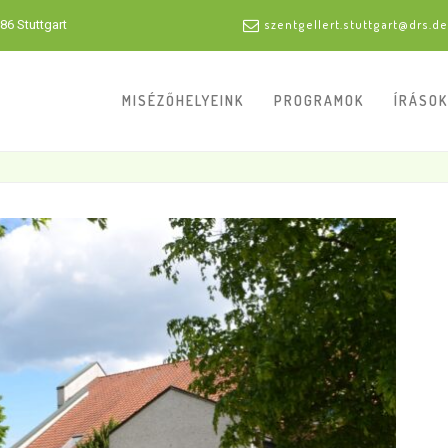
86 Stuttgart
szentgellert.stuttgart@drs.de
MISÉZŐHELYEINK
PROGRAMOK
ÍRÁSOK