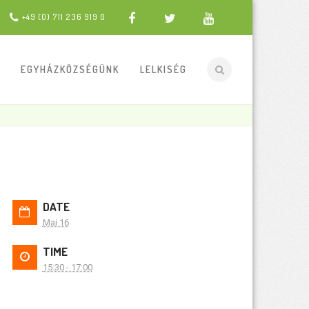
+49 (0) 711 236 919 0
EGYHÁZKÖZSÉGÜNK
LELKISÉG
DATE
Mai 16
TIME
15:30 - 17:00