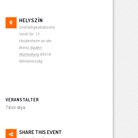
HELYSZÍN
Dreifaltigkeitskirche
Verdi Str. 13
Heidenheim an der
Brenz
,
Baden-
Würtenberg
89518
Németország
VERANSTALTER
Tibor atya
SHARE THIS EVENT