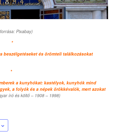
forrása: Pixabay)
*
s beszélgetéseket és örömteli találkozásokat
*
r emberek a kunyhókat: kastélyok, kunyhók mind
gyek, a folyók és a népek örökkévalók, mert azokat
gyar író és költő – 1908 – 1998)