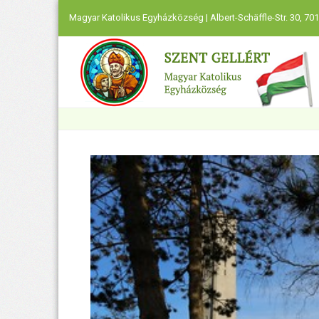
Magyar Katolikus Egyházközség | Albert-Schäffle-Str. 30, 701