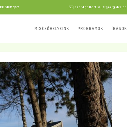
86 Stuttgart
szentgellert.stuttgart@drs.de
MISÉZŐHELYEINK
PROGRAMOK
ÍRÁSOK