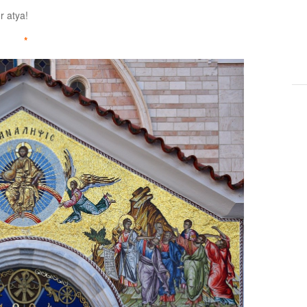
r atya!
*