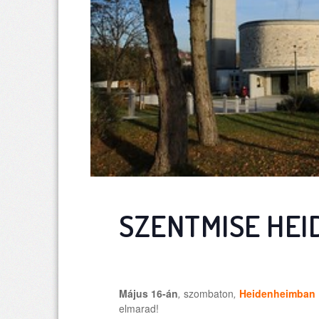
SZENTMISE HE
Május 16-án
,
szombaton
,
Heidenheimban
elmarad!