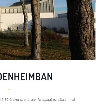
IDENHEIMBAN
*
15.30 órakor
szentmise.
Az
agapé
ez alkalommal