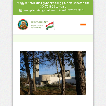
Magyar Katolikus Egyházközség | Albert-Schäffle-Str.
30, 70186 Stuttgart
szentgellert.stuttgart@drs.de
+49 (0) 711 236 919 0