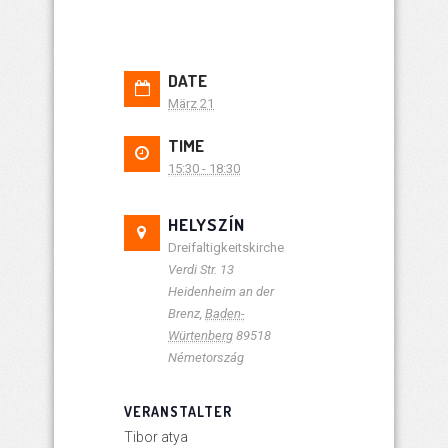
DATE
März 21
TIME
15:30 - 18:30
HELYSZÍN
Dreifaltigkeitskirche
Verdi Str. 13
Heidenheim an der
Brenz
,
Baden-
Würtenberg
89518
Németország
VERANSTALTER
Tibor atya