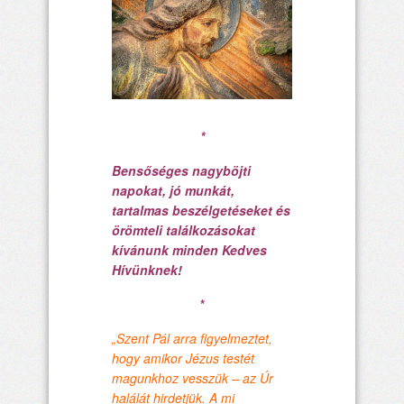
*
Bensőséges nagyböjti
napokat, jó munkát,
tartalmas beszélgetéseket és
örömteli találkozásokat
kívánunk minden Kedves
Hívünknek!
*
„Szent Pál arra figyelmeztet,
hogy amikor Jézus testét
magunkhoz vesszük – az Úr
halálát hirdetjük. A mi