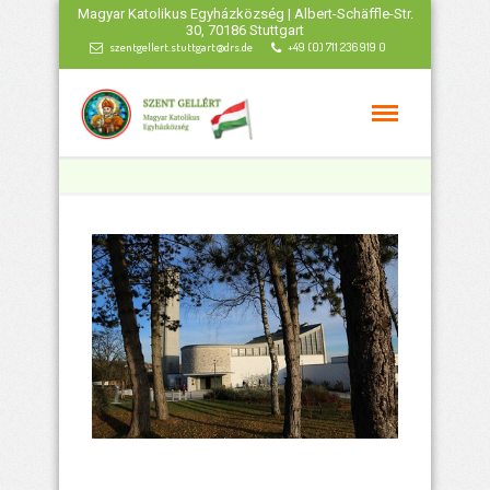
Magyar Katolikus Egyházközség | Albert-Schäffle-Str.
30, 70186 Stuttgart
szentgellert.stuttgart@drs.de
+49 (0) 711 236 919 0