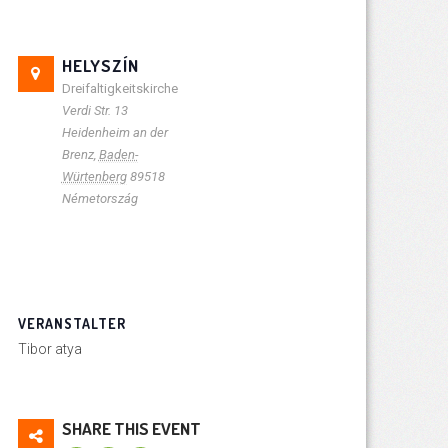
HELYSZÍN
Dreifaltigkeitskirche
Verdi Str. 13
Heidenheim an der
Brenz
,
Baden-
Würtenberg
89518
Németország
VERANSTALTER
Tibor atya
SHARE THIS EVENT