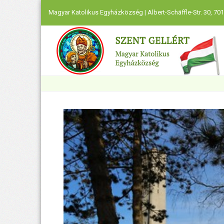
Magyar Katolikus Egyházközség | Albert-Schäffle-Str. 30, 701