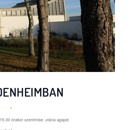
IDENHEIMBAN
*
15.30 órakor
szentmise,
utána
agapé.