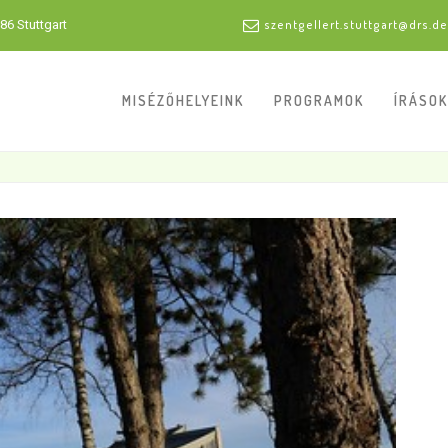
86 Stuttgart
szentgellert.stuttgart@drs.de
MISÉZŐHELYEINK
PROGRAMOK
ÍRÁSOK