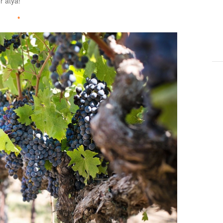
r atya!
*