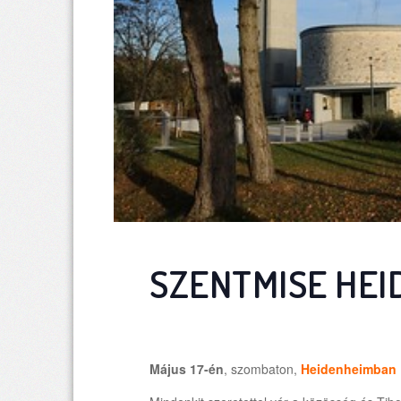
SZENTMISE HE
Május 17-én
, szombaton,
Heidenheimban