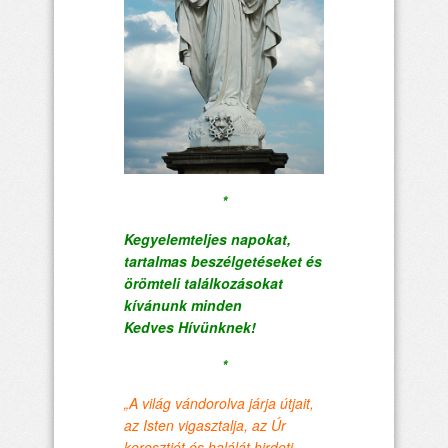
*
Kegyelemteljes napokat,
tartalmas beszélgetéseket és
örömteli találkozásokat
kívánunk minden
Kedves
Hívünknek!
*
„A világ vándorolva járja útjait,
az Isten vigasztalja, az Úr
keresztjét és halálát hirdeti,