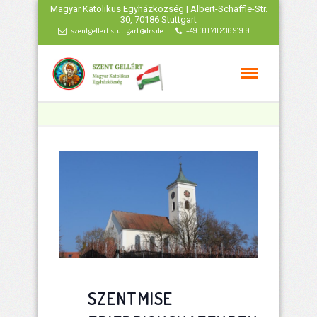
Magyar Katolikus Egyházközség | Albert-Schäffle-Str.
30, 70186 Stuttgart
szentgellert.stuttgart@drs.de
+49 (0) 711 236 919 0
SZENTMISE