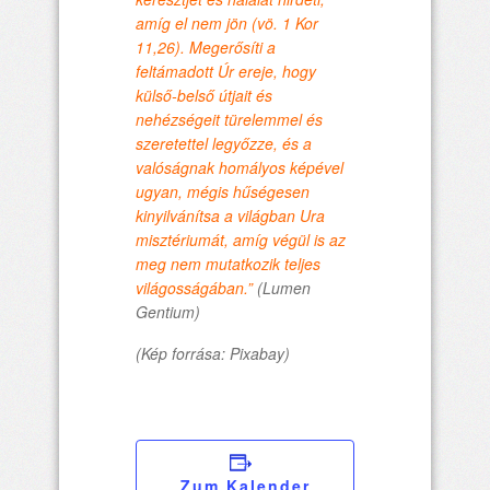
amíg el nem jön (vö. 1 Kor
11,26). Megerősíti a
feltámadott Úr ereje, hogy
külső-belső útjait és
nehézségeit türelemmel és
szeretettel legyőzze, és a
valóságnak homályos képével
ugyan, mégis hűségesen
kinyilvánítsa a világban Ura
misztériumát, amíg végül is az
meg nem mutatkozik teljes
világosságában.”
(Lumen
Gentium)
(Kép forrása: Pixabay)
Zum Kalender