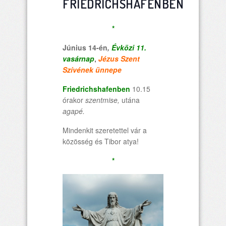
FRIEDRICHSHAFENBEN
*
Június 14-én
,
Évközi 11.
vasárnap
,
Jézus Szent
Szívének ünnepe
Friedrichshafenben
10.15
órakor
szentmise,
utána
agapé.
Mindenkit szeretettel vár a
közösség és Tibor atya!
*