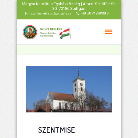
Magyar Katolikus Egyházközség | Albert-Schäffle-Str.
30, 70186 Stuttgart
szentgellert.stuttgart@drs.de
+49 (0) 711 236 919 0
SZENTMISE