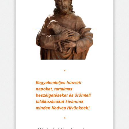
*
Kegyelemteljes húsvéti
napokat, tartalmas
beszélgetéseket és örömteli
találkozásokat kívánunk
minden Kedves Hívünknek!
*