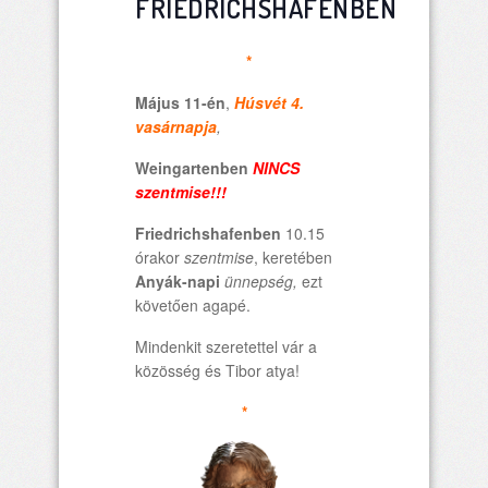
FRIEDRICHSHAFENBEN
*
Május 11-én
,
Húsvét 4.
vasárnapja
,
Weingartenben
NINCS
szentmise!!!
Friedrichshafenben
10.15
órakor
szentmise
, keretében
Anyák-napi
ünnepség,
ezt
követően agapé.
Mindenkit szeretettel vár a
közösség és Tibor atya!
*