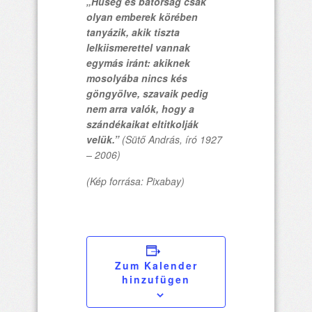
„Hűség és bátorság csak
olyan emberek körében
tanyázik, akik tiszta
lelkiismerettel vannak
egymás iránt: akiknek
mosolyába nincs kés
göngyölve, szavaik pedig
nem arra valók, hogy a
szándékaikat eltitkolják
velük.”
(Sütő András, író 1927
– 2006)
(Kép forrása: Pixabay)
Zum Kalender
hinzufügen