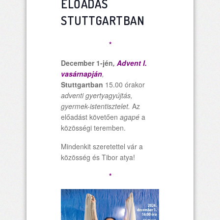
ELŐADÁS
STUTTGARTBAN
*
December 1-jén
,
Advent I.
vasárnapján
,
Stuttgartban
15.00 órakor
adventi gyertyagyújtás,
gyermek-istentisztelet.
Az
előadást követően
agapé
a
közösségi teremben.
Mindenkit szeretettel vár a
közösség és Tibor atya!
*