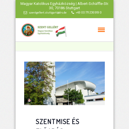
Magyar Katolikus Egyházközség | Albert-Schäffle-Str.
30, 70186 Stuttgart
szentgellert.stuttgart@drs.de
+49 (0) 711 236 919 0
SZENTMISE ÉS