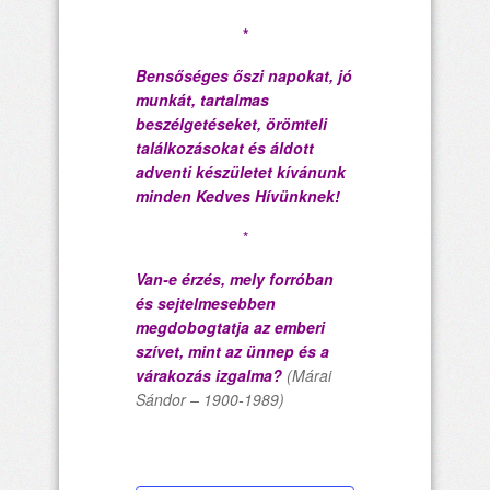
*
Bensőséges őszi napokat, jó
munkát, tartalmas
beszélgetéseket, örömteli
találkozásokat és áldott
adventi készületet kívánunk
minden Kedves Hívünknek!
*
Van-e érzés, mely forróban
és sejtelmesebben
megdobogtatja az emberi
szívet, mint az ünnep és a
várakozás izgalma?
(Márai
Sándor – 1900-1989)