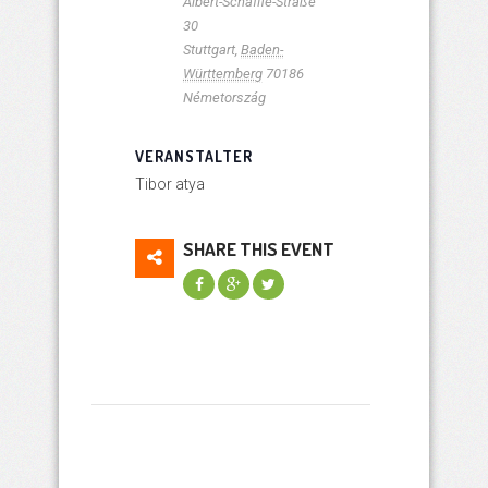
Albert-Schäffle-Straße
30
Stuttgart
,
Baden-
Württemberg
70186
Németország
VERANSTALTER
Tibor atya
SHARE THIS EVENT