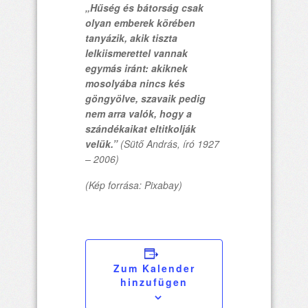
„Hűség és bátorság csak
olyan emberek körében
tanyázik, akik tiszta
lelkiismerettel vannak
egymás iránt: akiknek
mosolyába nincs kés
göngyölve, szavaik pedig
nem arra valók, hogy a
szándékaikat eltitkolják
velük.”
(Sütő András, író 1927
– 2006)
(Kép forrása: Pixabay)
Zum Kalender
hinzufügen