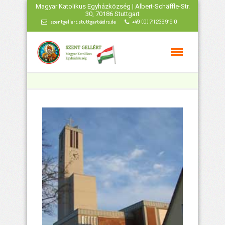
Magyar Katolikus Egyházközség | Albert-Schäffle-Str.
30, 70186 Stuttgart
szentgellert.stuttgart@drs.de
+49 (0) 711 236 919 0