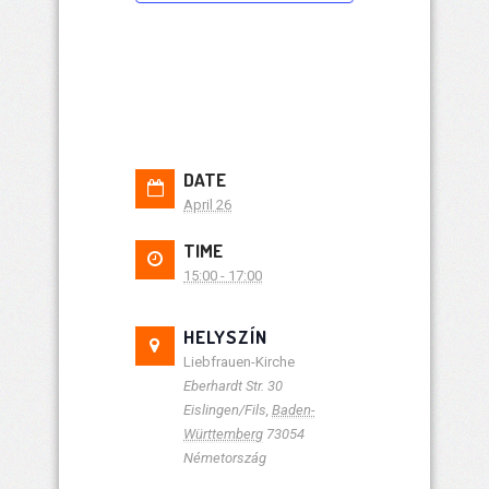
DATE
April 26
TIME
15:00 - 17:00
HELYSZÍN
Liebfrauen-Kirche
Eberhardt Str. 30
Eislingen/Fils
,
Baden-
Württemberg
73054
Németország