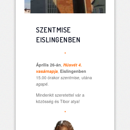
SZENTMISE
EISLINGENBEN
*
Április 26-án
,
Húsvét 4.
vasárnapja
,
Eislingenben
15.00 órakor
szentmise,
utána
agapé.
Mindenkit szeretettel vár a
közösség és Tibor atya!
*