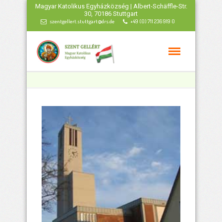
Magyar Katolikus Egyházközség | Albert-Schäffle-Str.
30, 70186 Stuttgart
szentgellert.stuttgart@drs.de
+49 (0) 711 236 919 0