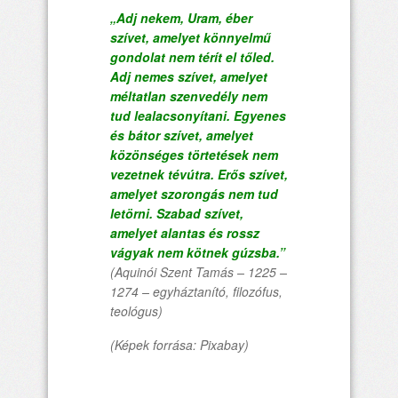
„Adj nekem, Uram, éber
szívet, amelyet könnyelmű
gondolat nem térít el tőled.
Adj nemes szívet, amelyet
méltatlan szenvedély nem
tud lealacsonyítani. Egyenes
és bátor szívet, amelyet
közönséges törtetések nem
vezetnek tévútra. Erős szívet,
amelyet szorongás nem tud
letörni. Szabad szívet,
amelyet alantas és rossz
vágyak nem kötnek gúzsba.”
(Aquinói Szent Tamás – 1225 –
1274 – egyháztanító, filozófus,
teológus)
(Képek forrása: Pixabay)