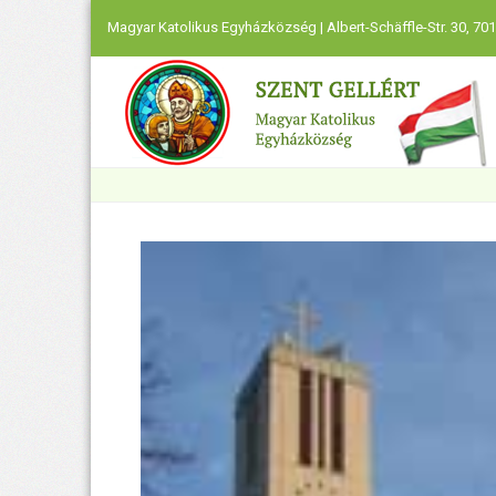
Magyar Katolikus Egyházközség | Albert-Schäffle-Str. 30, 701