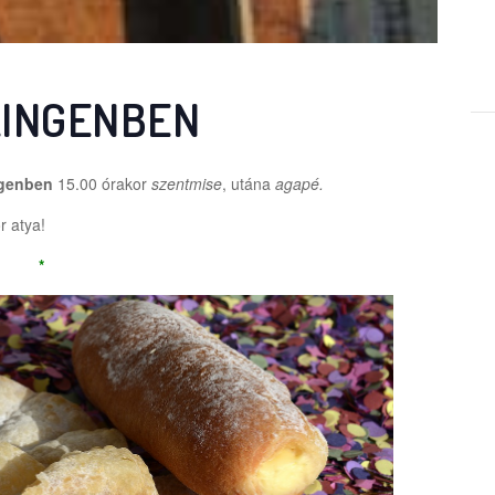
LINGENBEN
ngenben
15.00 órakor
szentmise
, utána
agapé.
r atya!
*