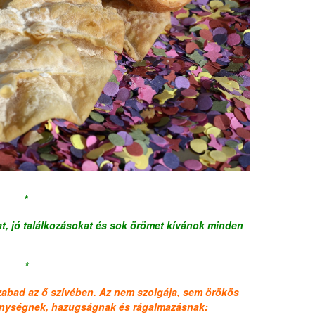
*
t, jó találkozásokat és sok örömet kívánok minden
*
 szabad az ő szívében. Az nem szolgája, sem örökös
svénységnek, hazugságnak és rágalmazásnak: