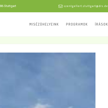
86 Stuttgart
szentgellert.stuttgart@drs.de
MISÉZŐHELYEINK
PROGRAMOK
ÍRÁSOK