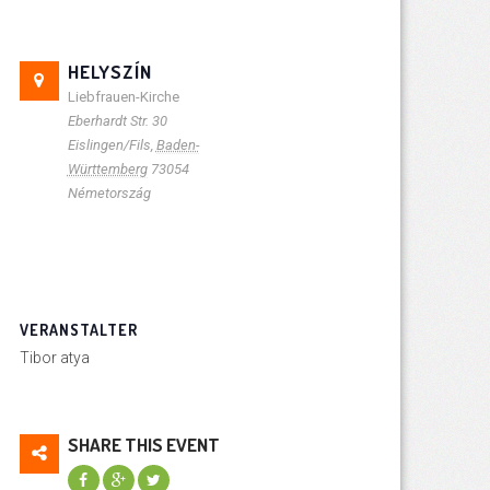
HELYSZÍN
Liebfrauen-Kirche
Eberhardt Str. 30
Eislingen/Fils
,
Baden-
Württemberg
73054
Németország
VERANSTALTER
Tibor atya
SHARE THIS EVENT