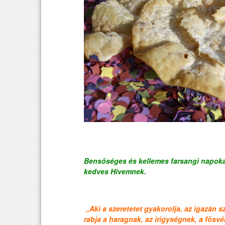
Bensőséges és kellemes farsangi napoka
kedves Hívemnek.
„Aki a szeretetet gyakorolja, az igazán
rabja a haragnak, az irigységnek, a fö