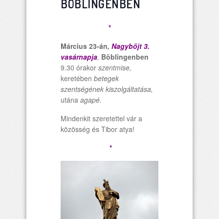
BÖBLINGENBEN
*
Március 23-án
,
Nagyböjt 3.
vasárnapja
,
Böblingenben
9.30 órakor
szentmise,
keretében
betegek
szentségének kiszolgáltatása,
utána
agapé.
Mindenkit szeretettel vár a
közösség és Tibor atya!
*