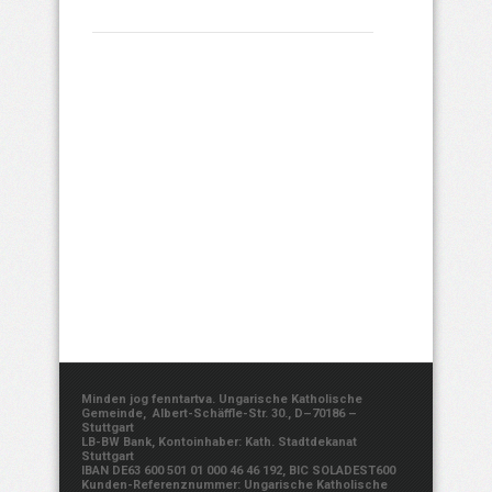
Minden jog fenntartva. Ungarische Katholische
Gemeinde, Albert-Schäffle-Str. 30., D–70186 –
Stuttgart
LB-BW Bank, Kontoinhaber: Kath. Stadtdekanat
Stuttgart
IBAN DE63 600 501 01 000 46 46 192, BIC SOLADEST600
Kunden-Referenznummer: Ungarische Katholische