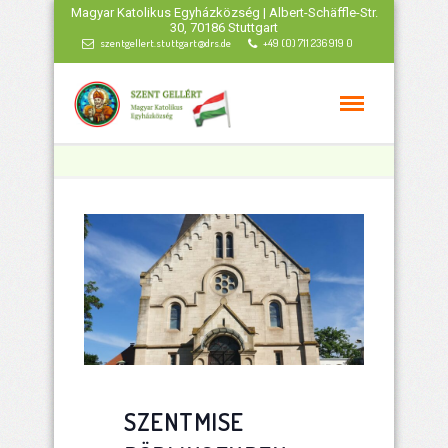
Magyar Katolikus Egyházközség | Albert-Schäffle-Str.
30, 70186 Stuttgart
szentgellert.stuttgart@drs.de
+49 (0) 711 236 919 0
SZENTMISE