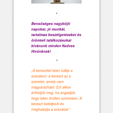
*
Bensőséges nagyböjti
napokat, jó munkát,
tartalmas beszélgetéseket és
örömteli találkozásokat
kívánunk minden Kedves
Hívünknek!
*
„A kereszttel Isten túllép a
szavakon: a kereszt az a
szeretet, amely nem
magyarázható. Ezt akkor
érthetjük meg, ha engedjük,
hogy Isten őrülten szeressen. A
kereszt beteljesíti és
meghaladja a szavakat.”