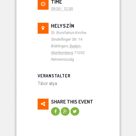
TIME
09:30 - 12:00
HELYSZÍN
St. Bonifatius Kirche
Sindelfinger Str. 14
Böblingen
,
Baden-
Württemberg
71032
Németország
VERANSTALTER
Tibor atya
SHARE THIS EVENT