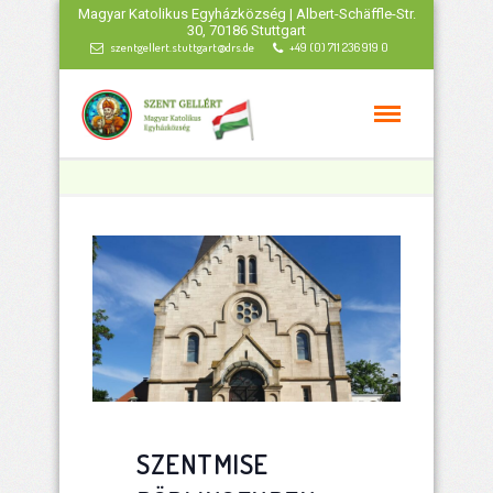
Magyar Katolikus Egyházközség | Albert-Schäffle-Str.
30, 70186 Stuttgart
szentgellert.stuttgart@drs.de
+49 (0) 711 236 919 0
SZENTMISE