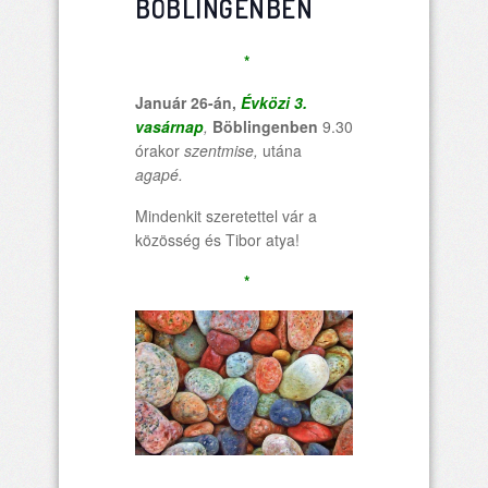
BÖBLINGENBEN
*
Január 26-án,
Évközi 3.
vasárnap
,
Böblingenben
9.30
órakor
szentmise
,
utána
agapé.
Mindenkit szeretettel vár a
közösség és Tibor atya!
*