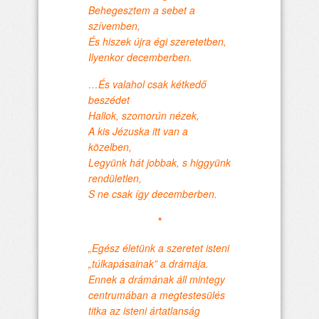
Behegesztem a sebet a
szívemben,
És hiszek újra égi szeretetben,
Ilyenkor decemberben.
…És valahol csak kétkedő
beszédet
Hallok, szomorún nézek,
A kis Jézuska itt van a
közelben,
Legyünk hát jobbak, s higgyünk
rendületlen,
S ne csak így decemberben.
*
„Egész életünk a szeretet isteni
„túlkapásainak” a drámája.
Ennek a drámának áll mintegy
centrumában a megtestesülés
titka az isteni ártatlanság