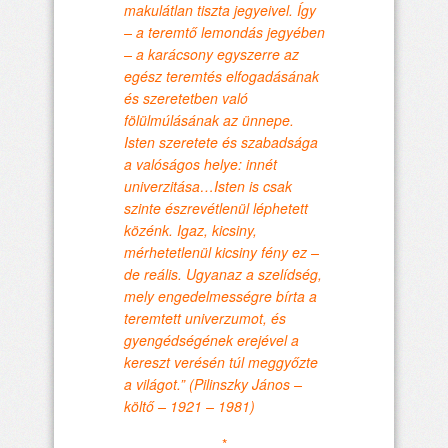
makulátlan tiszta jegyeivel. Így
– a teremtő lemondás jegyében
– a karácsony egyszerre az
egész teremtés elfogadásának
és szeretetben való
fölülmúlásának az ünnepe.
Isten szeretete és szabadsága
a valóságos helye: innét
univerzitása…Isten is csak
szinte észrevétlenül léphetett
közénk. Igaz, kicsiny,
mérhetetlenül kicsiny fény ez –
de reális. Ugyanaz a szelídség,
mely engedelmességre bírta a
teremtett univerzumot, és
gyengédségének erejével a
kereszt verésén túl meggyőzte
a világot.” (Pilinszky János –
költő – 1921 – 1981)
*