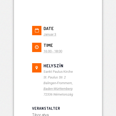
DATE
Januar 3
TIME
16:00 - 18:00
HELYSZÍN
Sankt Paulus Kirche
St. Paulus Str. 2
Balingen-Frommern
,
Baden-Württemberg
72336
Németország
VERANSTALTER
Tibor atya