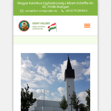
Magyar Katolikus Egyházközség | Albert-Schäffle-Str.
30, 70186 Stuttgart
szentgellert.stuttgart@drs.de
+49 (0) 711 236 919 0