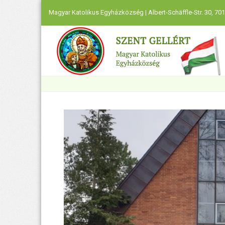
Magyar Katolikus Egyházközség | Albert-Schäffle-Str. 30, 701