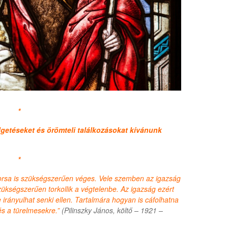
*
lgetéseket és örömteli találkozásokat kívánunk
*
rsa is szükségszerűen véges. Vele szemben az igazság
zükségszerűen torkollik a végtelenbe. Az igazság ezért
irányulhat senki ellen. Tartalmára hogyan is cáfolhatna
s a türelmesekre.”
(Pilinszky János, költő – 1921 –