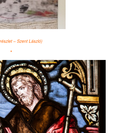
részlet – Szent László)
*