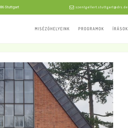
86 Stuttgart
szentgellert.stuttgart@drs.de
MISÉZŐHELYEINK
PROGRAMOK
ÍRÁSOK