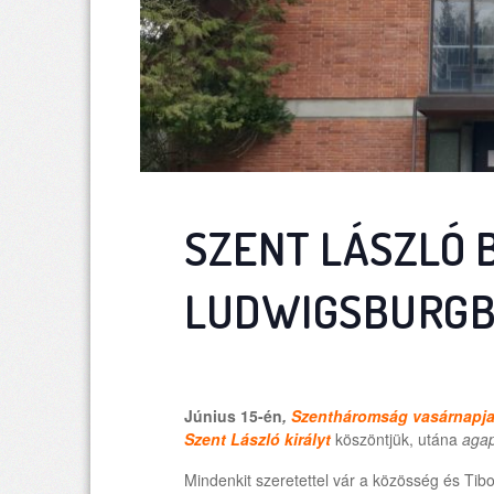
SZENT LÁSZLÓ 
LUDWIGSBURG
Június 15-én
,
Szentháromság vasárnapj
Szent László királyt
köszöntjük, utána
agap
Mindenkit szeretettel vár a közösség és Tibo