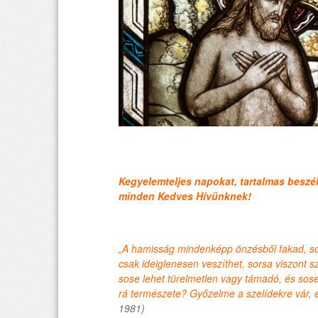
Kegyelemteljes napokat, tartalmas beszé
minden Kedves Hívünknek!
„A hamisság mindenképp önzésből fakad, so
csak ideiglenesen veszíthet, sorsa viszont s
sose lehet türelmetlen vagy támadó, és sose 
rá természete? Győzelme a szelídekre vár, é
1981)