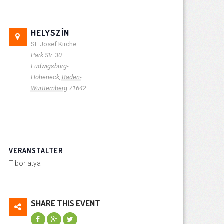
HELYSZÍN
St. Josef Kirche
Park Str. 30
Ludwigsburg-
Hoheneck
,
Baden-
Württemberg
71642
VERANSTALTER
Tibor atya
SHARE THIS EVENT