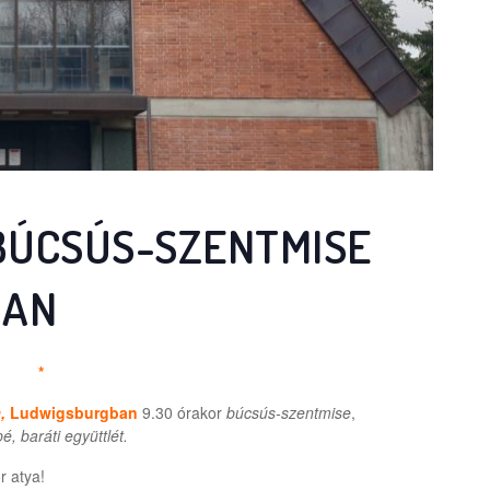
BÚCSÚS-SZENTMISE
BAN
*
a
,
Ludwigsburgban
9.30 órakor
búcsús-szentmise
,
é, baráti együttlét.
r atya!