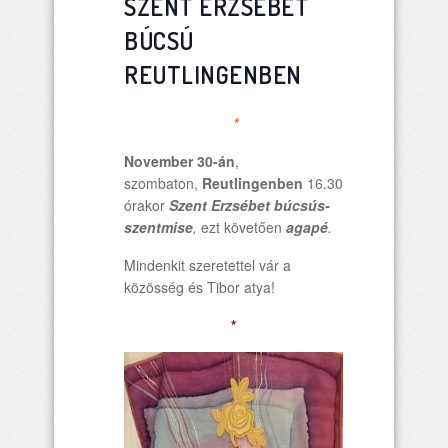
SZENT ERZSÉBET
BÚCSÚ
REUTLINGENBEN
*
November 30-án
,
szombaton,
Reutlingenben
16.30
órakor
Szent Erzsébet búcsús-
szentmise
,
ezt követően
agapé
.
Mindenkit szeretettel vár a
közösség és Tibor atya!
*