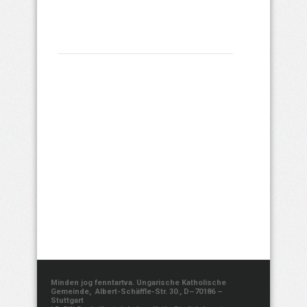
Minden jog fenntartva. Ungarische Katholische
Gemeinde, Albert-Schäffle-Str. 30., D–70186 –
Stuttgart