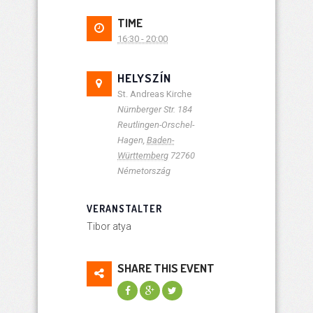
TIME
16:30 - 20:00
HELYSZÍN
St. Andreas Kirche
Nürnberger Str. 184
Reutlingen-Orschel-
Hagen
,
Baden-
Württemberg
72760
Németország
VERANSTALTER
Tibor atya
SHARE THIS EVENT