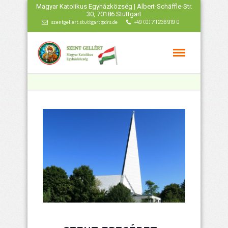
Magyar Katolikus Egyházközség | Albert-Schäffle-Str.
30, 70186 Stuttgart
szentgellert.stuttgart@drs.de
+49 (0) 711 236 919 0