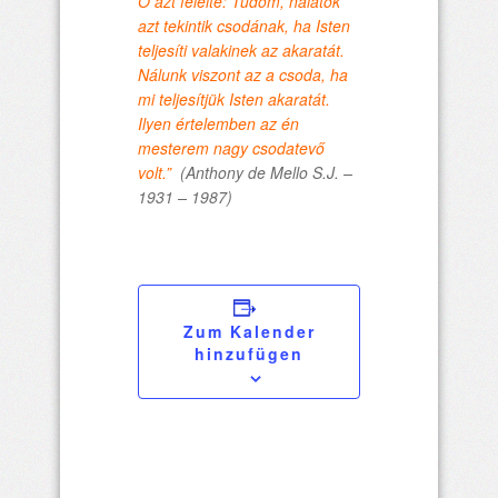
Ő azt felelte: Tudom, nálatok
azt tekintik csodának, ha Isten
teljesíti valakinek az akaratát.
Nálunk viszont az a csoda, ha
mi teljesítjük Isten akaratát.
Ilyen értelemben az én
mesterem nagy csodatevő
volt.”
(Anthony de Mello S.J. –
1931 – 1987)
Zum Kalender
hinzufügen