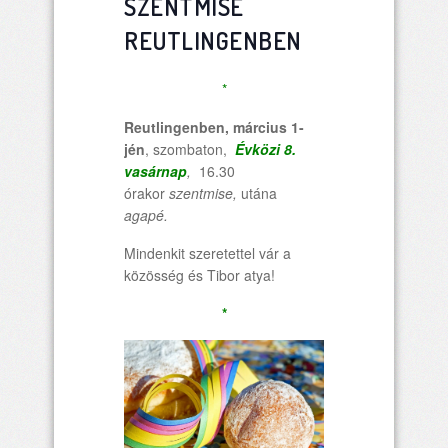
SZENTMISE
REUTLINGENBEN
*
Reutlingenben, március 1-
jén
, szombaton,
Évközi 8.
vasárnap
,
16.30
órakor
szentmise,
utána
agapé.
Mindenkit szeretettel vár a
közösség és Tibor atya!
*