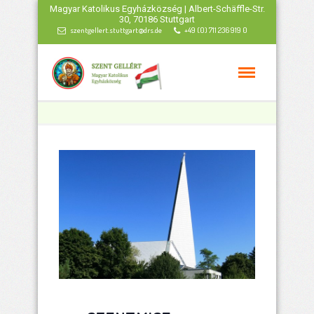
Magyar Katolikus Egyházközség | Albert-Schäffle-Str.
30, 70186 Stuttgart
szentgellert.stuttgart@drs.de
+49 (0) 711 236 919 0