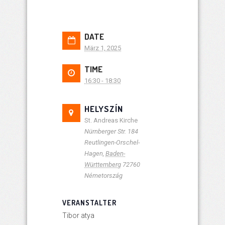
DATE
März 1, 2025
TIME
16:30 - 18:30
HELYSZÍN
St. Andreas Kirche
Nürnberger Str. 184
Reutlingen-Orschel-
Hagen
,
Baden-
Württemberg
72760
Németország
VERANSTALTER
Tibor atya