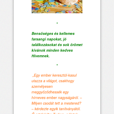
*
Bensőséges és kellemes
farsangi napokat, jó
találkozásokat és sok örömet
kívánok minden kedves
Hívemnek.
*
„Egy ember keresztül-kasul
utazza a világot, csakhogy
személyesen
meggyőződhessék egy
hírneves ember nagyságáról. –
Milyen csodát tett a mestered?
– kérdezte egyik tanítványától.