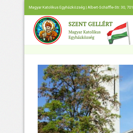
Magyar Katolikus Egyházközség | Albert-Schäffle-Str. 30, 701