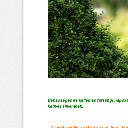
Bensőséges és kellemes farsangi napoka
kedves Hívemnek.
„Az élet minden csatája arra jó, hogy ta