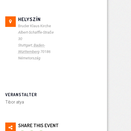
HELYSZÍN
Bruder Klaus Kirche
Albert-Schäffle-Straße
30
Stuttgart
,
Baden-
Württemberg
70186
Németország
VERANSTALTER
Tibor atya
SHARE THIS EVENT