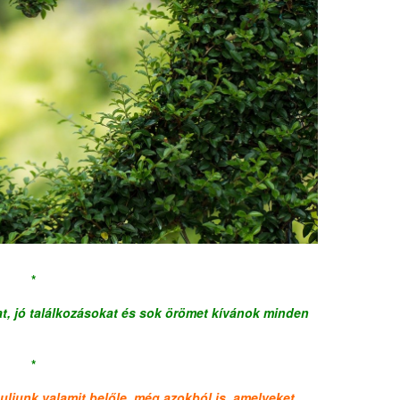
*
t, jó találkozásokat és sok örömet kívánok minden
*
nuljunk valamit belőle, még azokból is, amelyeket