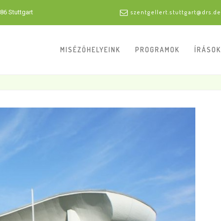
86 Stuttgart
szentgellert.stuttgart@drs.de
MISÉZŐHELYEINK
PROGRAMOK
ÍRÁSOK