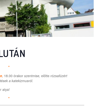
LUTÁN
*
án
,
18.00 órakor
szentmise,
előtte
rózsafüzért
tések a katekizmusról.
r atya!
*