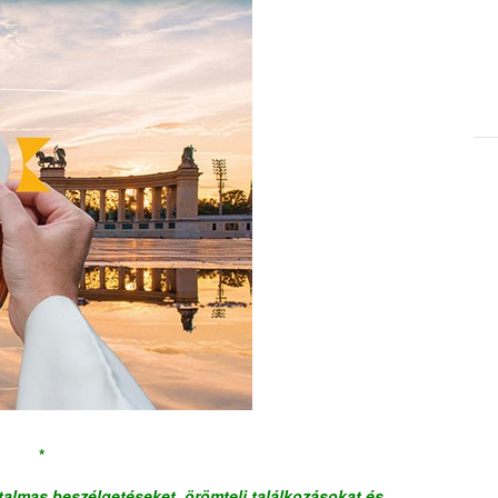
*
talmas beszélgetéseket, örömteli találkozásokat és