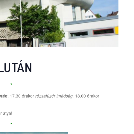
LUTÁN
*
után
, 17.30 órakor
rózsafüzér imádság,
18.00 órakor
r atya!
*