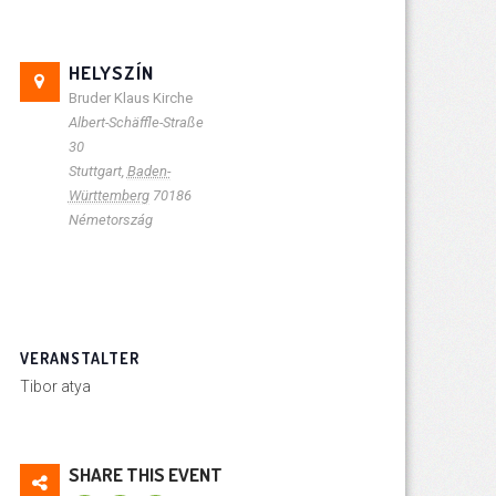
HELYSZÍN
Bruder Klaus Kirche
Albert-Schäffle-Straße
30
Stuttgart
,
Baden-
Württemberg
70186
Németország
VERANSTALTER
Tibor atya
SHARE THIS EVENT