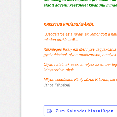
áldott adventi készületet kívánunk min
KRISZTUS KIRÁLYSÁGÁRÓL
„Csodálatos ez a Király, aki lemondott a ha
minden eszközéről…
Különleges Király ez! Mennyire vágyakoznia 
gyakorlásának olyan rendszereibe, amelyek e
Olyan hatalmak ezek, amelyek az ember legbe
kényszerítve rájuk…
Milyen csodálatos Király Jézus Krisztus, aki e
János Pál pápa)
Zum Kalender hinzufügen