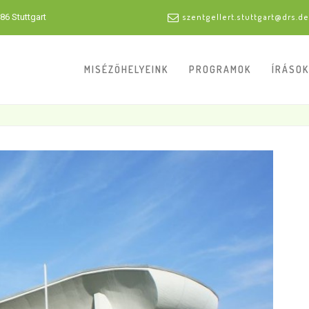
86 Stuttgart
szentgellert.stuttgart@drs.de
MISÉZŐHELYEINK
PROGRAMOK
ÍRÁSOK