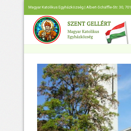
Magyar Katolikus Egyházközség | Albert-Schäffle-Str. 30, 701