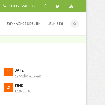
+49 (0) 711 236 919 0
EGYHÁZKÖZSÉGÜNK
LELKISÉG
DATE
November 21, 2025
TIME
17:30 - 19:00