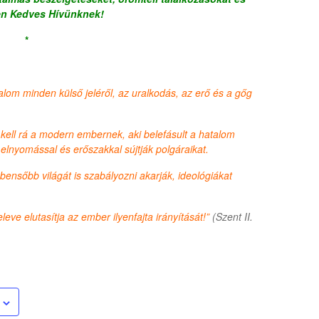
den Kedves Hívünknek!
*
talom minden külső jeléről, az uralkodás, az erő és a gőg
kell rá a modern embernek, aki belefásult a hatalom
lnyomással és erőszakkal sújtják polgáraikat.
nsőbb világát is szabályozni akarják, ideológiákat
leve elutasítja az ember ilyenfajta irányítását!”
(Szent II.