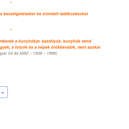
*
s beszélgetéseket és örömteli találkozásokat
*
r emberek a kunyhókat: kastélyok, kunyhók mind
yek, a folyók és a népek örökkévalók, mert azokat
gyar író és költő – 1908 – 1998)