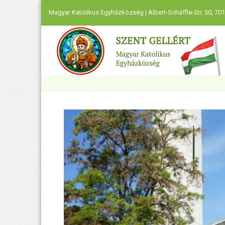
Magyar Katolikus Egyházközség | Albert-Schäffle-Str. 30, 701