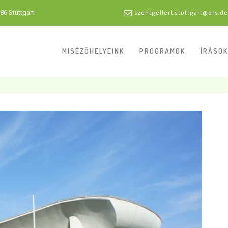
86 Stuttgart
szentgellert.stuttgart@drs.de
MISÉZŐHELYEINK
PROGRAMOK
ÍRÁSOK