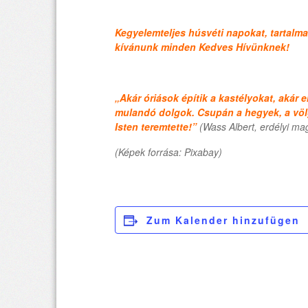
Kegyelemteljes húsvéti napokat, tartalma
kívánunk minden Kedves Hívünknek!
„Akár óriások építik a kastélyokat, aká
mulandó dolgok. Csupán a hegyek, a völg
Isten teremtette!”
(Wass Albert, erdélyi ma
(Képek forrása: Pixabay)
Zum Kalender hinzufügen