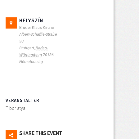
HELYSZÍN
Bruder Klaus Kirche
Albert-Schäffle-Straße
30
Stuttgart
,
Baden-
Württemberg
70186
Németország
VERANSTALTER
Tibor atya
SHARE THIS EVENT