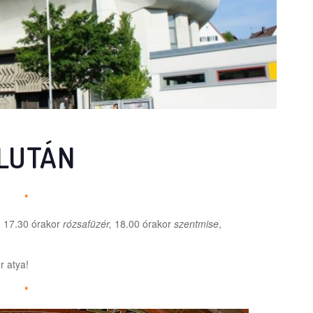
LUTÁN
*
, 17.30 órakor
rózsafüzér,
18.00 órakor
szentmise
,
r atya!
*