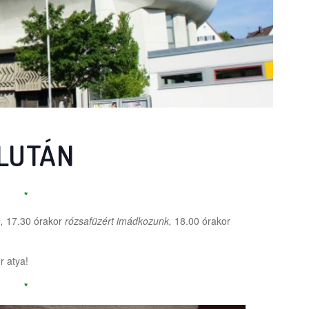
LUTÁN
*
n
,
17.30 órakor
rózsafüzért imádkozunk,
18.00 órakor
r atya!
*