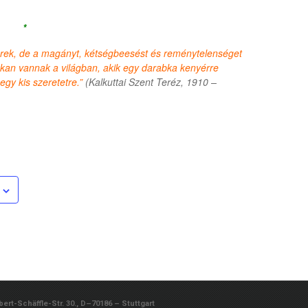
*
erek, de a magányt, kétségbeesést és reménytelenséget
kan vannak a világban, akik egy darabka kenyérre
gy kis szeretetre.”
(
Kalkuttai Szent Teréz, 1910 –
rt-Schäffle-Str. 30., D–70186 – Stuttgart