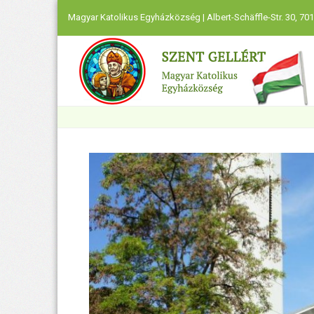
Magyar Katolikus Egyházközség | Albert-Schäffle-Str. 30, 701