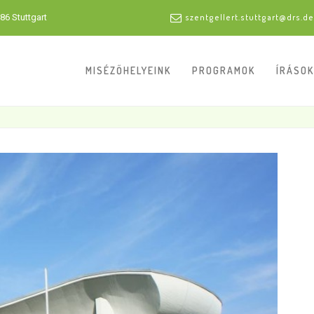
86 Stuttgart
szentgellert.stuttgart@drs.de
MISÉZŐHELYEINK
PROGRAMOK
ÍRÁSOK