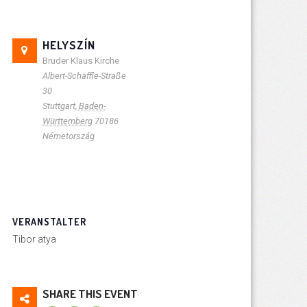
HELYSZÍN
Bruder Klaus Kirche
Albert-Schäffle-Straße
30
Stuttgart
,
Baden-
Württemberg
70186
Németország
VERANSTALTER
Tibor atya
SHARE THIS EVENT