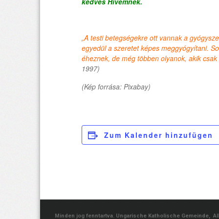
kedves Hívemnek.
„A testi betegségekre ott vannak a gyógysz
egyedül a szeretet képes meggyógyítani. So
éheznek, de még többen olyanok, akik csak e
1997)
(Kép forrása: Pixabay)
Zum Kalender hinzufügen
Minden jog fenntartva. Ungarische Katholische Gemeinde, Albe