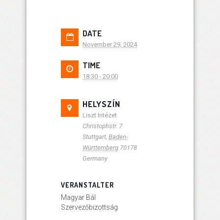
DATE
November 29, 2024
TIME
18:30 - 20:00
HELYSZÍN
Liszt Intézet
Christophstr. 7
Stuttgart
,
Baden-
Württemberg
70178
Germany
VERANSTALTER
Magyar Bál
Szervezőbizottság