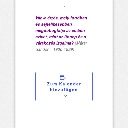
*
Van-e érzés, mely forróban
és sejtelmesebben
megdobogtatja az emberi
szívet, mint az ünnep és a
várakozás izgalma?
(Márai
Sándor – 1900-1989)
Zum Kalender
hinzufügen