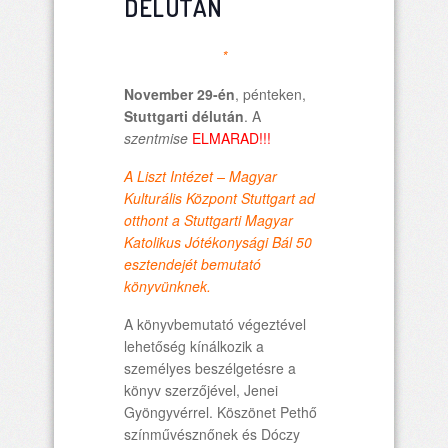
DÉLUTÁN
*
November 29-én
, pénteken,
Stuttgarti délután
. A
szentmise
ELMARAD!!!
A Liszt Intézet – Magyar
Kulturális Központ Stuttgart ad
otthont a Stuttgarti Magyar
Katolikus Jótékonysági Bál 50
esztendejét bemutató
könyvünknek.
A könyvbemutató végeztével
lehetőség kínálkozik a
személyes beszélgetésre a
könyv szerzőjével, Jenei
Gyöngyvérrel. Köszönet Pethő
színművésznőnek és Dóczy