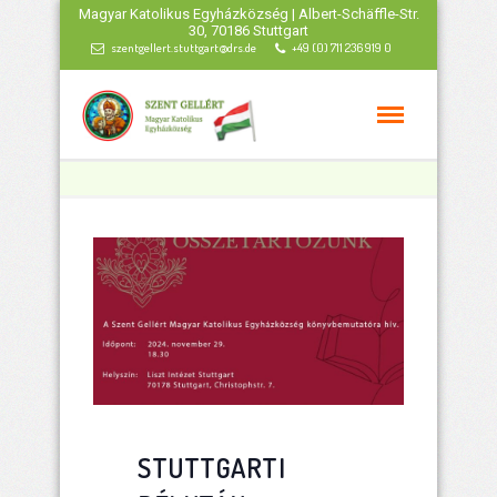
Magyar Katolikus Egyházközség | Albert-Schäffle-Str.
30, 70186 Stuttgart
szentgellert.stuttgart@drs.de
+49 (0) 711 236 919 0
STUTTGARTI