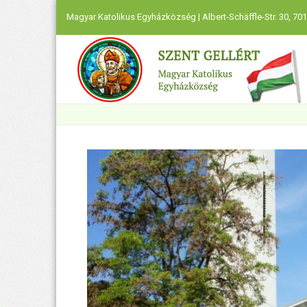
Magyar Katolikus Egyházközség | Albert-Schäffle-Str. 30, 701