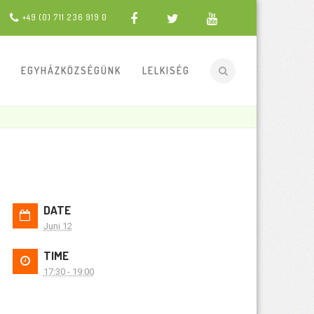
+49 (0) 711 236 919 0
EGYHÁZKÖZSÉGÜNK
LELKISÉG
DATE
Juni 12
TIME
17:30 - 19:00