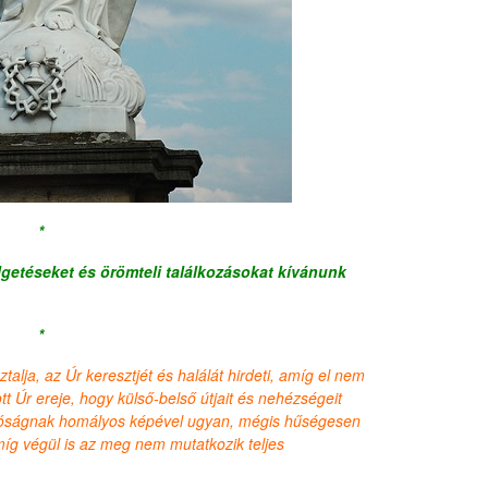
*
lgetéseket és örömteli találkozásokat kívánunk
*
sztalja, az Úr keresztjét és halálát hirdeti, amíg el nem
tt Úr ereje, hogy külső-belső útjait és nehézségeit
valóságnak homályos képével ugyan, mégis hűségesen
míg végül is az meg nem mutatkozik teljes