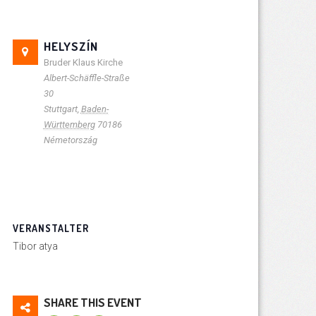
HELYSZÍN
Bruder Klaus Kirche
Albert-Schäffle-Straße
30
Stuttgart
,
Baden-
Württemberg
70186
Németország
VERANSTALTER
Tibor atya
SHARE THIS EVENT