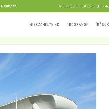
86 Stuttgart
szentgellert.stuttgart@drs.de
MISÉZŐHELYEINK
PROGRAMOK
ÍRÁSOK