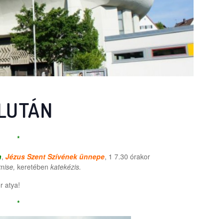
LUTÁN
*
n
,
Jézus Szent Szívének ünnepe
, 1 7.30 órakor
mise,
keretében
katekézis.
r atya!
*