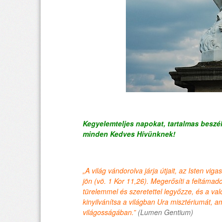
Kegyelemteljes napokat, tartalmas beszé
minden Kedves
Hívünknek!
„A világ vándorolva járja útjait, az Isten viga
jön (vö. 1 Kor 11,26). Megerősíti a feltámado
türelemmel és szeretettel legyőzze, és a 
kinyilvánítsa a világban Ura misztériumát, a
világosságában.”
(Lumen Gentium)