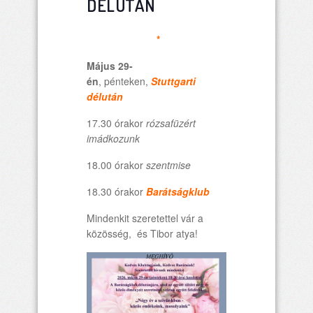
DÉLUTÁN
*
Május 29-
én
, pénteken,
Stuttgarti
délután
17.30 órakor
rózsafüzért
imádkozunk
18.00 órakor
szentmise
18.30 órakor
Barátságklub
Mindenkit szeretettel vár a
közösség, és Tibor atya!