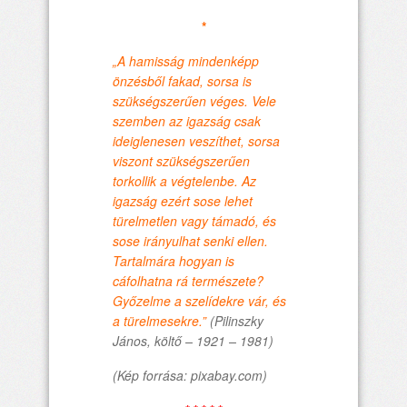
*
„A hamisság mindenképp
önzésből fakad, sorsa is
szükségszerűen véges. Vele
szemben az igazság csak
ideiglenesen veszíthet, sorsa
viszont szükségszerűen
torkollik a végtelenbe. Az
igazság ezért sose lehet
türelmetlen vagy támadó, és
sose irányulhat senki ellen.
Tartalmára hogyan is
cáfolhatna rá természete?
Győzelme a szelídekre vár, és
a türelmesekre.”
(Pilinszky
János, költő – 1921 – 1981)
(Kép forrása: pixabay.com)