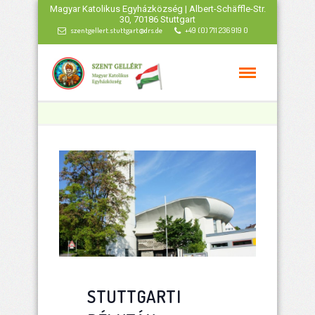
Magyar Katolikus Egyházközség | Albert-Schäffle-Str.
30, 70186 Stuttgart
szentgellert.stuttgart@drs.de
+49 (0) 711 236 919 0
STUTTGARTI