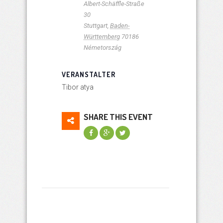
Albert-Schäffle-Straße
30
Stuttgart
,
Baden-
Württemberg
70186
Németország
VERANSTALTER
Tibor atya
SHARE THIS EVENT