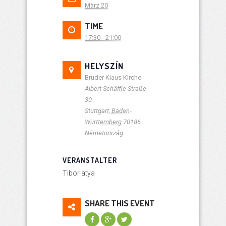
März 20
TIME
17:30 - 21:00
HELYSZÍN
Bruder Klaus Kirche
Albert-Schäffle-Straße
30
Stuttgart
,
Baden-
Württemberg
70186
Németország
VERANSTALTER
Tibor atya
SHARE THIS EVENT