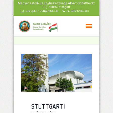
Magyar Katolikus Egyházközség | Albert-Schäffle-Str.
30, 70186 Stuttgart
szentgellert.stuttgart@drs.de
+49 (0) 711 236 919 0
STUTTGARTI