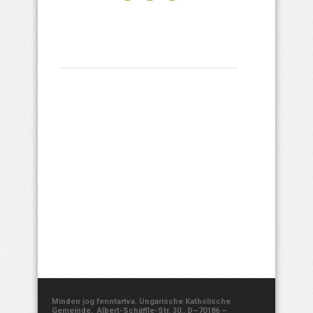
Minden jog fenntartva. Ungarische Katholische
Gemeinde, Albert-Schäffle-Str. 30., D–70186 –