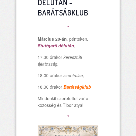
DÉLUTÁN –
BARÁTSÁGKLUB
*
Március 20-án
,
pénteken
,
Stuttgarti délután
,
17.30 órakor
keresztúti
ájtatosság,
18.00 órakor
szentmise,
18.30 órakor
Barátságklub
Mindenkit szeretettel vár a
közösség és Tibor atya!
*