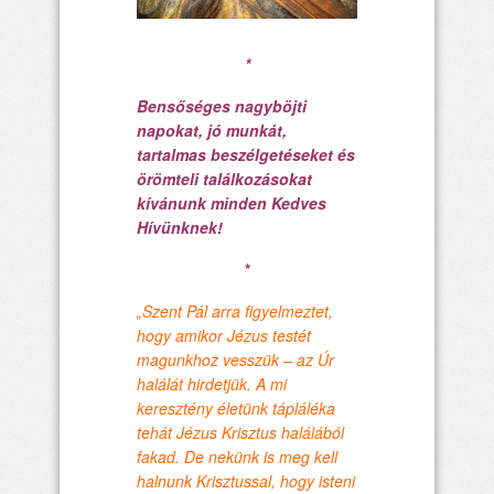
*
Bensőséges nagyböjti
napokat, jó munkát,
tartalmas beszélgetéseket és
örömteli találkozásokat
kívánunk minden Kedves
Hívünknek!
*
„Szent Pál arra figyelmeztet,
hogy amikor Jézus testét
magunkhoz vesszük – az Úr
halálát hirdetjük. A mi
keresztény életünk tápláléka
tehát Jézus Krisztus halálából
fakad. De nekünk is meg kell
halnunk Krisztussal, hogy isteni