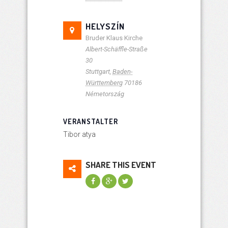
HELYSZÍN
Bruder Klaus Kirche
Albert-Schäffle-Straße
30
Stuttgart
,
Baden-
Württemberg
70186
Németország
VERANSTALTER
Tibor atya
SHARE THIS EVENT