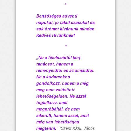
*
Bensőséges adventi
napokat, jó találkozásokat és
sok örömet kívánunk minden
Kedves Hívünknek!
*
„Ne a félelmeidt
ő
l kérj
tanácsot, hanem a
reményeidt
ő
l és az álmaidtól.
Ne a kudarcokon
gondolkozz, hanem a még
meg nem valósított
lehet
ő
ségeiden. Ne azzal
foglalkozz, amit
megpróbáltál, de nem
sikerült, hanem azzal, amit
még van lehet
ő
séged
megtenni.“
(Szent XXIII. János