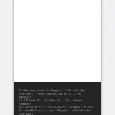
Minden jog fenntartva. Ungarische Katholische
Gemeinde, Albert-Schäffle-Str. 30., D–70186 –
Stuttgart
LB-BW Bank, Kontoinhaber: Kath. Stadtdekanat
Stuttgart
IBAN DE63 600 501 01 000 46 46 192, BIC SOLADEST600
Kunden-Referenznummer: Ungarische Katholische
Gemeinde