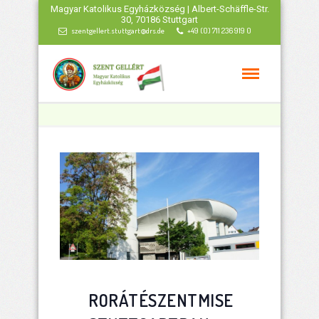
Magyar Katolikus Egyházközség | Albert-Schäffle-Str.
30, 70186 Stuttgart
szentgellert.stuttgart@drs.de
+49 (0) 711 236 919 0
RORÁTÉSZENTMISE