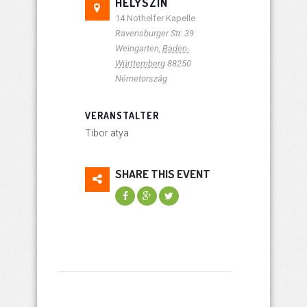
HELYSZÍN
14 Nothelfer Kapelle
Ravensburger Str. 39
Weingarten
,
Baden-
Württemberg
88250
Németország
VERANSTALTER
Tibor atya
SHARE THIS EVENT