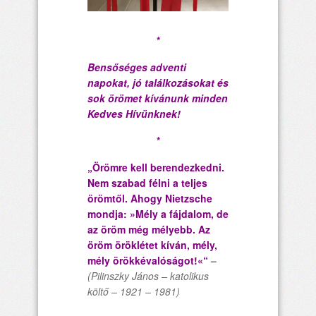
*
Bensőséges adventi
napokat, jó találkozásokat és
sok örömet kívánunk minden
Kedves Hívünknek!
*
„Örömre kell berendezkedni.
Nem szabad félni a teljes
örömtől. Ahogy Nietzsche
mondja: »Mély a fájdalom, de
az öröm még mélyebb. Az
öröm öröklétet kíván, mély,
mély örökkévalóságot!«“
–
(Pilinszky János – katolikus
költő – 1921 – 1981)