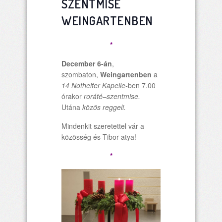
SZENTMISE
WEINGARTENBEN
*
December 6-án
,
szombaton,
Weingartenben
a
14 Nothelfer Kapelle-
ben 7.00
órakor
roráté
–
szentmise.
Utána
közös reggeli.
Mindenkit szeretettel vár a
közösség és Tibor atya!
*