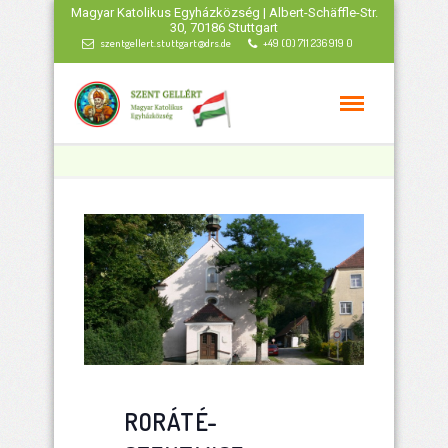
Magyar Katolikus Egyházközség | Albert-Schäffle-Str.
30, 70186 Stuttgart
szentgellert.stuttgart@drs.de
+49 (0) 711 236 919 0
RORÁTÉ-