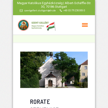
Magyar Katolikus Egyházközség | Albert-Schäffle-Str.
30, 70186 Stuttgart
szentgellert.stuttgart@drs.de
+49 (0) 711 236 919 0
RORATE