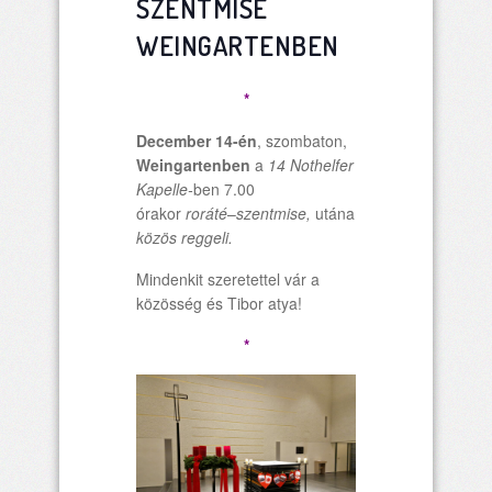
SZENTMISE
WEINGARTENBEN
*
December 14-én
, szombaton,
Weingartenben
a
14 Nothelfer
Kapelle-
ben 7.00
órakor
roráté
–
szentmise,
utána
közös reggeli.
Mindenkit szeretettel vár a
közösség és Tibor atya!
*