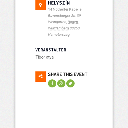
HELYSZÍN
14 Nothelfer Kapelle
Ravensburger Str. 39
Weingarten
,
Baden-
Württemberg
88250
Németország
VERANSTALTER
Tibor atya
SHARE THIS EVENT