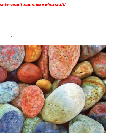
ra tervezett szentmise elmarad!!!
*