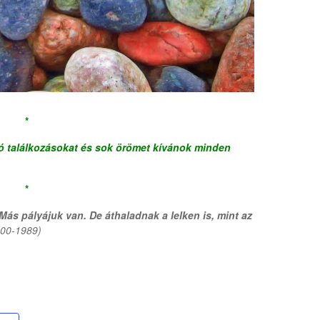
*
ó találkozásokat és sok örömet kívánok minden
*
Más pályájuk van. De áthaladnak a lelken is, mint az
900-1989)