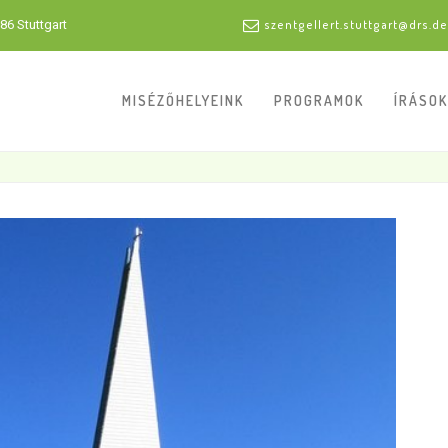
86 Stuttgart
szentgellert.stuttgart@drs.de
MISÉZŐHELYEINK
PROGRAMOK
ÍRÁSOK