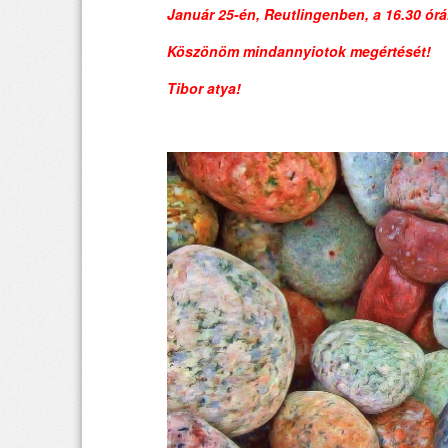
Január 25-én, Reutlingenben, a 16.30 órá
Köszönöm mindannyiotok megértését!
Tibor atya!