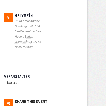
HELYSZÍN
St. Andreas Kirche
Nürnberger Str. 184
Reutlingen-Orschel-
Hagen
,
Baden-
Württemberg
72760
Németország
VERANSTALTER
Tibor atya
SHARE THIS EVENT