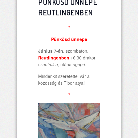
PÜNKÖSD ÜNNEPE
REUTLINGENBEN
*
Pünkösd ünnepe
Június 7-én
, szombaton,
Reutlingenben
16.30 órakor
szentmise
, utána
agapé.
Mindenkit szeretettel vár a
közösség és Tibor atya!
*