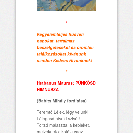
*
Kegyelemteljes húsvéti
napokat, tartalmas
beszélgetéseket és örömteli
találkozásokat kívánunk
minden Kedves Hívünknek!
*
Hrabanus Maurus: PÜNKÖSD
HIMNUSZA
(Babits Mihály fordítása)
Teremtő Lélek, légy velünk!
Látogasd híveid szivét!
Töltsd malaszttal a kebleket,
melyeknek alkotója vagy.