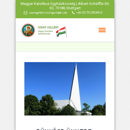
Magyar Katolikus Egyházközség | Albert-Schäffle-Str.
30, 70186 Stuttgart
szentgellert.stuttgart@drs.de
+49 (0) 711 236 919 0