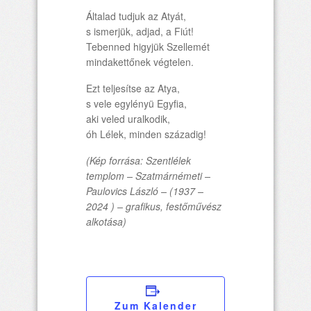
Általad tudjuk az Atyát,
s ismerjük, adjad, a Fiút!
Tebenned higyjük Szellemét
mindakettőnek végtelen.
Ezt teljesítse az Atya,
s vele egylényü Egyfia,
aki veled uralkodik,
óh Lélek, minden századig!
(Kép forrása: Szentlélek
templom – Szatmárnémeti –
Paulovics László – (1937 –
2024 ) – grafikus, festőművész
alkotása)
Zum Kalender