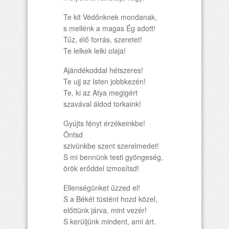
Te kit Védőnknek mondanak,
s mellénk a magas Ég adott!
Tűz, élő forrás, szeretet!
Te lelkek lelki olaja!
Ajándékoddal hétszeres!
Te ujj az Isten jobbkezén!
Te, ki az Atya megigért
szavával áldod torkaink!
Gyújts fényt érzékeinkbe!
Öntsd
szivünkbe szent szerelmedet!
S mi bennünk testi gyöngeség,
örök erőddel izmosítsd!
Ellenségünket űzzed el!
S a Békét tüstént hozd közel,
előttünk járva, mint vezér!
S kerüljünk mindent, ami árt.