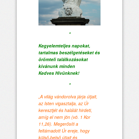
*
Kegyelemteljes napokat,
tartalmas beszélgetéseket és
örömteli találkozásokat
kívánunk minden
Kedves
Hívünknek!
*
„A világ vándorolva járja útjait,
az Isten vigasztalja, az Úr
keresztjét és halálát hirdeti,
amíg el nem jön (vö. 1 Kor
11,26). Megerősíti a
feltámadott Úr ereje, hogy
külső-belső útjait és