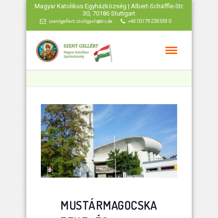
Magyar Katolikus Egyházközség | Albert-Schäffle-Str.
30, 70186 Stuttgart
szentgellert.stuttgart@drs.de
+49 (0) 711 236 919 0
MUSTÁRMAGOCSKA