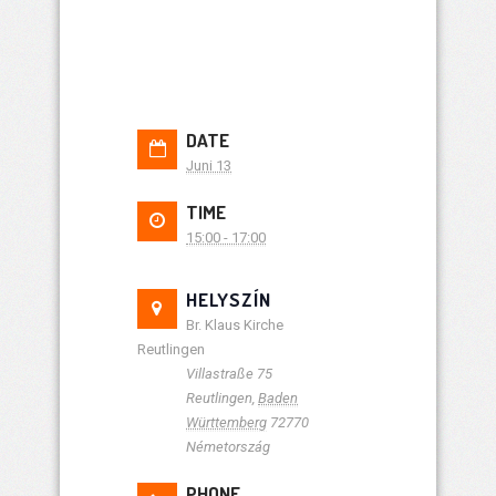
DATE
Juni 13
TIME
15:00 - 17:00
HELYSZÍN
Br. Klaus Kirche
Reutlingen
Villastraße 75
Reutlingen
,
Baden
Württemberg
72770
Németország
PHONE