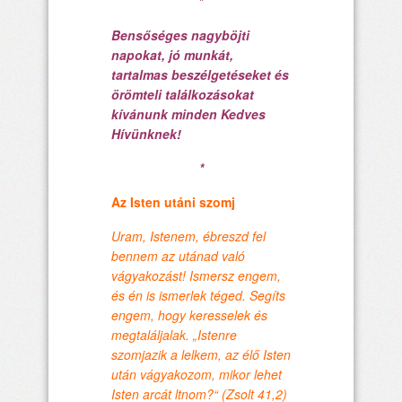
*
Bensőséges nagyböjti
napokat, jó munkát,
tartalmas beszélgetéseket és
örömteli találkozásokat
kívánunk minden Kedves
Hívünknek!
*
Az Isten utáni szomj
Uram, Istenem, ébreszd fel
bennem az utánad való
vágyakozást! Ismersz engem,
és én is ismerlek téged. Segíts
engem, hogy keresselek és
megtaláljalak. „Istenre
szomjazik a lelkem, az élő Isten
után vágyakozom, mikor lehet
Isten arcát ltnom?“ (Zsolt 41,2)