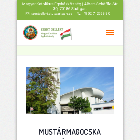
Magyar Katolikus Egyházközség | Albert-Schäffle-Str.
30, 70186 Stuttgart
szentgellert.stuttgart@drs.de
+49 (0) 711 236 919 0
MUSTÁRMAGOCSKA