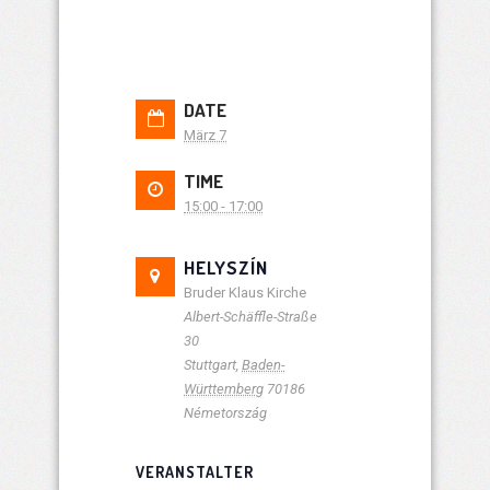
DATE
März 7
TIME
15:00 - 17:00
HELYSZÍN
Bruder Klaus Kirche
Albert-Schäffle-Straße
30
Stuttgart
,
Baden-
Württemberg
70186
Németország
VERANSTALTER