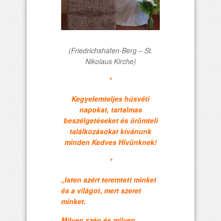
(Friedrichshafen-Berg – St.
Nikolaus Kirche)
*
Kegyelemteljes húsvéti
napokat, tartalmas
beszélgetéseket és örömteli
találkozásokat kívánunk
minden Kedves Hívünknek!
*
„Isten azért teremtett minket
és a világot, mert szeret
minket.
Milyen szép és milyen