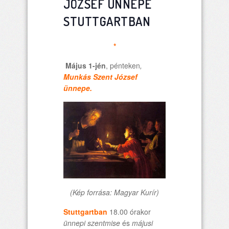
JÓZSEF ÜNNEPE
STUTTGARTBAN
*
Május 1-jén
, pénteken
,
Munkás
Szent József
ünnepe.
(Kép forrása: Magyar Kurír)
Stuttgartban
18.00 órakor
ünnepi szentmise
és
májusi