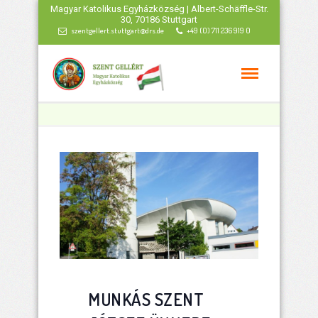
Magyar Katolikus Egyházközség | Albert-Schäffle-Str.
30, 70186 Stuttgart
szentgellert.stuttgart@drs.de
+49 (0) 711 236 919 0
MUNKÁS SZENT