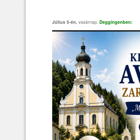
Július 5-én
,
vasárnap,
Deggingenben: