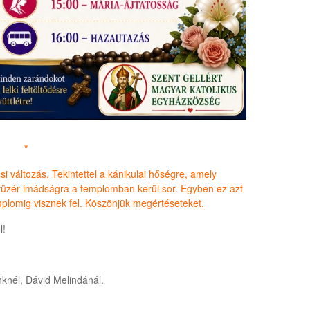
*
i változás. Tekintettel a kánikulai hőségre, amely
afüzér imádságra a templomban kerül sor. Egyben ez azt
mplomig visznek fel. Köszönjük megértéseteket.
l!
őnknél, Dávid Melindánál.