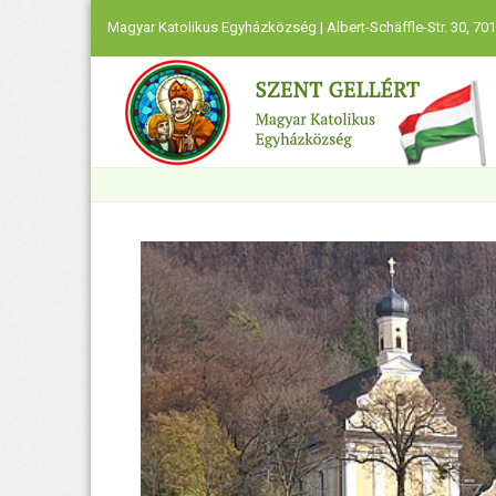
Magyar Katolikus Egyházközség | Albert-Schäffle-Str. 30, 701