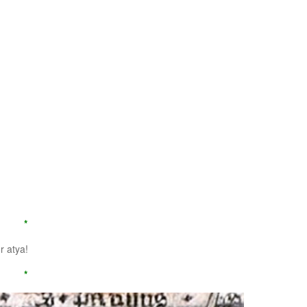
*
r atya!
*