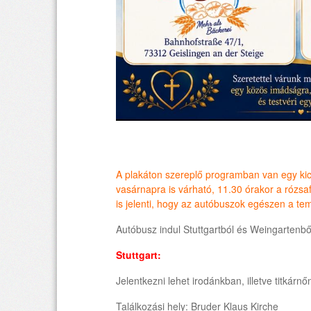
A plakáton szereplő programban van egy kics
vasárnapra is várható, 11.30 órakor a rózs
is jelenti, hogy az autóbuszok egészen a te
Autóbusz indul Stuttgartból és Weingartenbő
Stuttgart:
Jelentkezni lehet irodánkban, illetve titkárn
Találkozási hely: Bruder Klaus Kirche