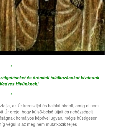
*
zélgetéseket és örömteli találkozásokat kívánunk
Kedves Hívünknek!
*
sztalja, az Úr keresztjét és halálát hirdeti, amíg el nem
tt Úr ereje, hogy külső-belső útjait és nehézségeit
valóságnak homályos képével ugyan, mégis hűségesen
míg végül is az meg nem mutatkozik teljes