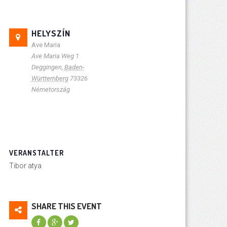
HELYSZÍN
Ave Maria
Ave Maria Weg 1
Deggingen
,
Baden-
Württemberg
73326
Németország
VERANSTALTER
Tibor atya
SHARE THIS EVENT