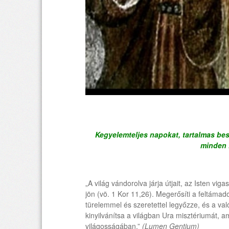
Kegyelemteljes napokat, tartalmas bes
minden 
„A világ vándorolva járja útjait, az Isten viga
jön (vö. 1 Kor 11,26). Megerősíti a feltámado
türelemmel és szeretettel legyőzze, és a 
kinyilvánítsa a világban Ura misztériumát, a
világosságában.”
(Lumen Gentium)