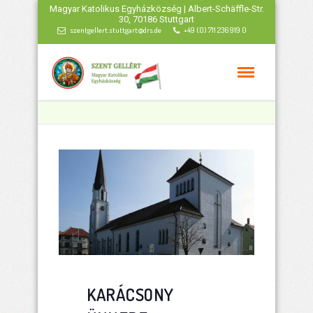
Magyar Katolikus Egyházközség | Albert-Schäffle-Str.
30, 70186 Stuttgart
szentgellert.stuttgart@drs.de
+49 (0) 711 236 919 0
KARÁCSONY