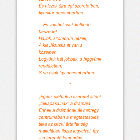
És hiszek újra égi szeretetben,
Ilyenkor decemberben.
…És valahol csak kétkedő
beszédet
Hallok, szomorún nézek,
A kis Jézuska itt van a
közelben,
Legyünk hát jobbak, s higgyünk
rendületlen,
S ne csak így decemberben.
*
„Egész életünk a szeretet isteni
„túlkapásainak” a drámája.
Ennek a drámának áll mintegy
centrumában a megtestesülés
titka az isteni ártatlanság
makulátlan tiszta jegyeivel. Így
– a teremtő lemondás