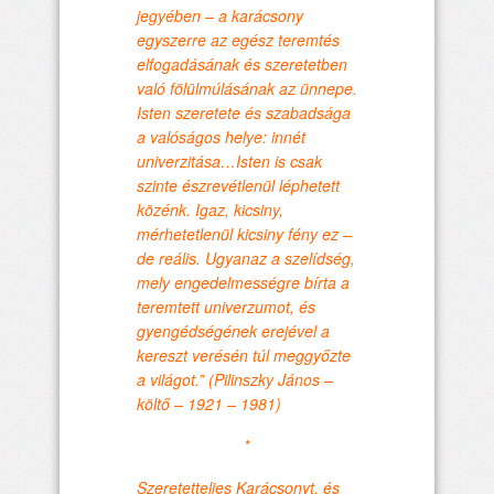
jegyében – a karácsony
egyszerre az egész teremtés
elfogadásának és szeretetben
való fölülmúlásának az ünnepe.
Isten szeretete és szabadsága
a valóságos helye: innét
univerzitása…Isten is csak
szinte észrevétlenül léphetett
közénk. Igaz, kicsiny,
mérhetetlenül kicsiny fény ez –
de reális. Ugyanaz a szelídség,
mely engedelmességre bírta a
teremtett univerzumot, és
gyengédségének erejével a
kereszt verésén túl meggyőzte
a világot.” (Pilinszky János –
költő – 1921 – 1981)
*
Szeretetteljes Karácsonyt, és