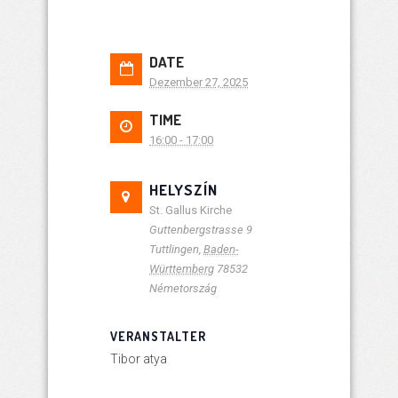
DATE
Dezember 27, 2025
TIME
16:00 - 17:00
HELYSZÍN
St. Gallus Kirche
Guttenbergstrasse 9
Tuttlingen
,
Baden-
Württemberg
78532
Németország
VERANSTALTER
Tibor atya