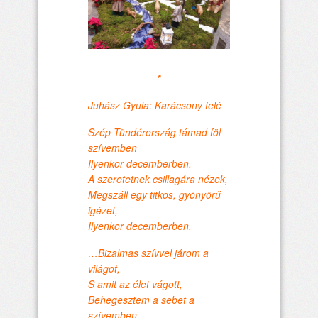
*
Juhász Gyula: Karácsony felé
Szép Tündérország támad föl
szívemben
Ilyenkor decemberben.
A szeretetnek csillagára nézek,
Megszáll egy titkos, gyönyörű
igézet,
Ilyenkor decemberben.
…Bizalmas szívvel járom a
világot,
S amit az élet vágott,
Behegesztem a sebet a
szívemben,