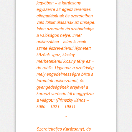
jegyében – a karácsony
egyszerre az egész teremtés
elfogadásának és szeretetben
való fölülmúlásának az ünnepe.
Isten szeretete és szabadsága
a valóságos helye: innét
univerzitása…Isten is csak
szinte észrevétlenül léphetett
közénk. Igaz, kicsiny,
mérhetetlenül kicsiny fény ez –
de reális. Ugyanaz a szelídség,
mely engedelmességre bírta a
teremtett univerzumot, és
gyengédségének erejével a
kereszt verésén túl meggyőzte
a világot.” (Pilinszky János –
költő – 1921 – 1981)
*
Szeretetteljes Karácsonyt, és