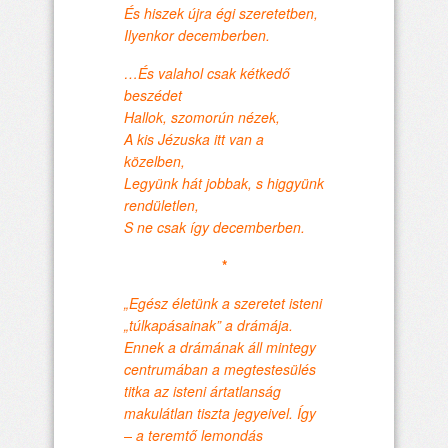
És hiszek újra égi szeretetben,
Ilyenkor decemberben.
…És valahol csak kétkedő
beszédet
Hallok, szomorún nézek,
A kis Jézuska itt van a
közelben,
Legyünk hát jobbak, s higgyünk
rendületlen,
S ne csak így decemberben.
*
„Egész életünk a szeretet isteni
„túlkapásainak” a drámája.
Ennek a drámának áll mintegy
centrumában a megtestesülés
titka az isteni ártatlanság
makulátlan tiszta jegyeivel. Így
– a teremtő lemondás