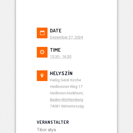
DATE
Dezember 27, 2024
TIME
15:30 - 16:30
HELYSZÍN
Heilig Geist Kirche
Heilbronner-Weg 17
Heilbronn-Horkheim
,
Baden-Württemberg
74081
Németország
VERANSTALTER
Tibor atya