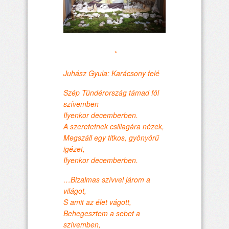
*
Juhász Gyula: Karácsony felé
Szép Tündérország támad föl
szívemben
Ilyenkor decemberben.
A szeretetnek csillagára nézek,
Megszáll egy titkos, gyönyörű
igézet,
Ilyenkor decemberben.
…Bizalmas szívvel járom a
világot,
S amit az élet vágott,
Behegesztem a sebet a
szívemben,