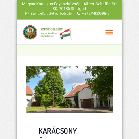
Magyar Katolikus Egyházközség | Albert-Schäffle-Str.
30, 70186 Stuttgart
szentgellert.stuttgart@drs.de
+49 (0) 711 236 919 0
KARÁCSONY