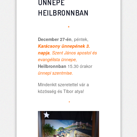
ÜNNEPE
HEILBRONNBAN
*
December 27-én
, péntek,
Karácsony ünnepének 3.
napja
, Szent János apostol és
evangélista ünnepe,
Heilbronnban
15.30 órakor
ünnepi szentmise.
Mindenkit szeretettel vár a
közösség és Tibor atya!
*