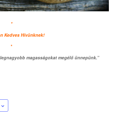
*
en Kedves Hívünknek!
*
s legnagyobb magasságokat megélő ünnepünk.”