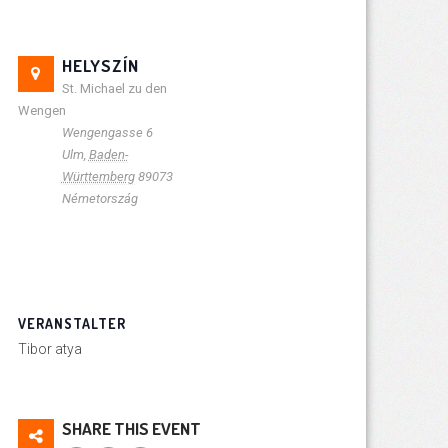
HELYSZÍN
St. Michael zu den
Wengen
Wengengasse 6
Ulm
,
Baden-
Württemberg
89073
Németország
VERANSTALTER
Tibor atya
SHARE THIS EVENT