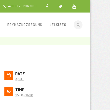
+49 (0) 711 236 919 0
EGYHÁZKÖZSÉGÜNK
LELKISÉG
DATE
April 5
TIME
15:00 - 16:30