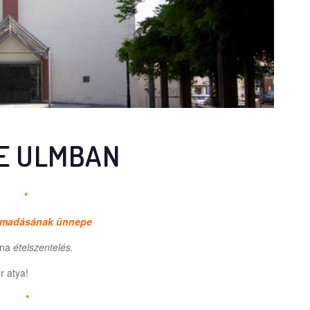
E ULMBAN
*
ámadásának ünnepe
ána
ételszentelés.
r atya!
*