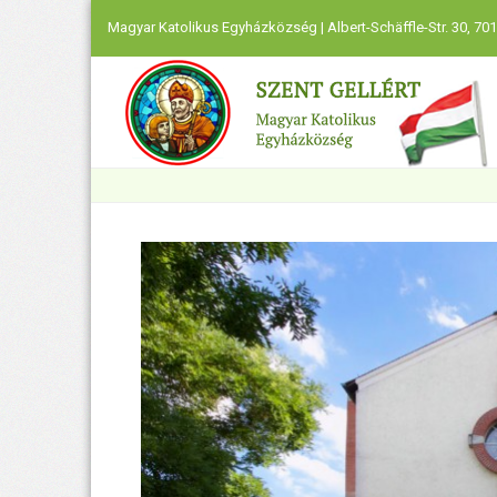
Magyar Katolikus Egyházközség | Albert-Schäffle-Str. 30, 701