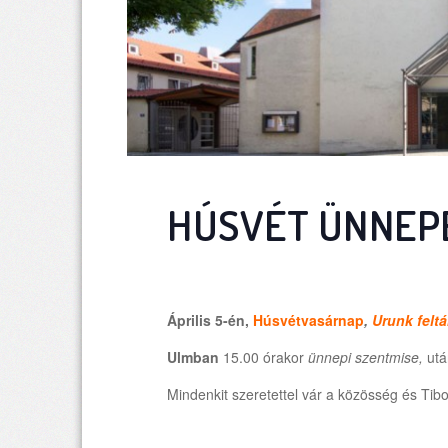
HÚSVÉT ÜNNEP
Április 5-én,
Húsvétvasárnap
,
Urunk felt
Ulmban
15.00 órakor
ünnepi szentmise
,
ut
Mindenkit szeretettel vár a közösség és Tibo