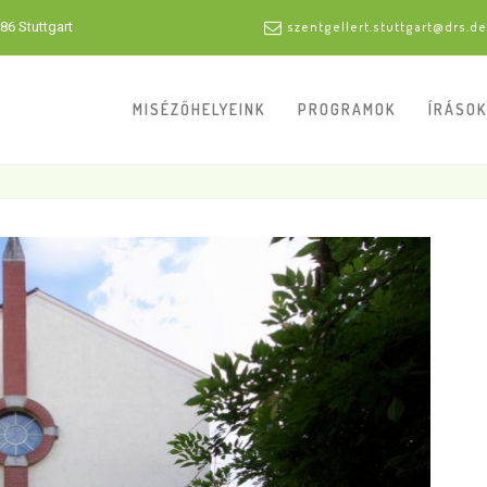
86 Stuttgart
szentgellert.stuttgart@drs.de
MISÉZŐHELYEINK
PROGRAMOK
ÍRÁSOK