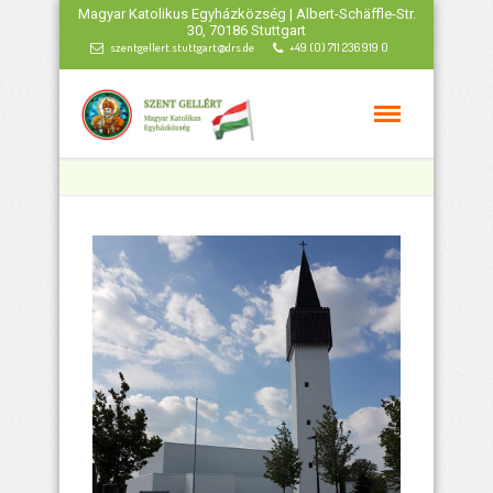
Magyar Katolikus Egyházközség | Albert-Schäffle-Str.
30, 70186 Stuttgart
szentgellert.stuttgart@drs.de
+49 (0) 711 236 919 0