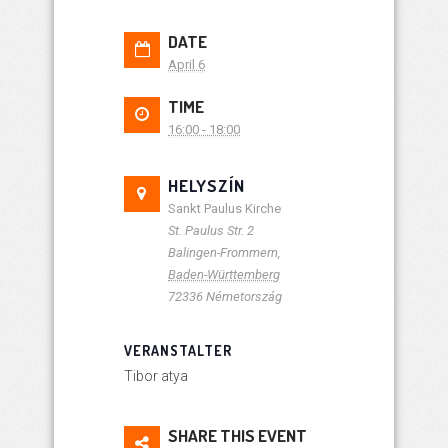
DATE
April 6
TIME
16:00 - 18:00
HELYSZÍN
Sankt Paulus Kirche
St. Paulus Str. 2
Balingen-Frommern
,
Baden-Württemberg
72336
Németország
VERANSTALTER
Tibor atya
SHARE THIS EVENT