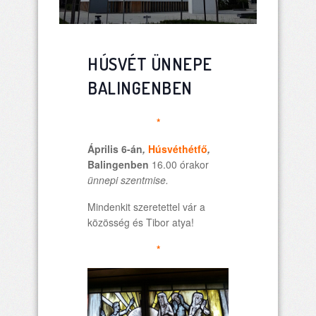
HÚSVÉT ÜNNEPE
BALINGENBEN
*
Április 6-án
,
Húsvéthétfő
,
Balingen
ben
16.00 órakor
ünnepi szentmise.
Mindenkit szeretettel vár a
közösség és Tibor atya!
*