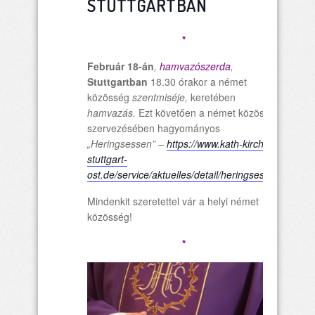
STUTTGARTBAN
*
Február 18-án
,
hamvazószerda
,
Stuttgartban
18.30 órakor a német
közösség
szentmiséje,
keretében
hamvazás.
Ezt követően a német közösség
szervezésében hagyományos
„Heringsessen” –
https://www.kath-kirche-
stuttgart-
ost.de/service/aktuelles/detail/heringsessen
Mindenkit szeretettel vár a helyi német
közösség!
*