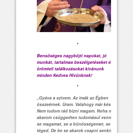
*
Bensőséges nagyböjti napokat, jó
munkát, tartalmas beszélgetéseket és
örömteli találkozásokat kívánunk
minden Kedves Hívünknek!
*
„Gyáva a szívem. Az imák az Égben
összeérnek. Uram. Valahogy már késő.
Nem tudom rád bízni magam. Noha nem
akarom csüggedten tudomásul venni –
se magamat, se a bűnösségemet, se
téged. De be se akarok csapni senkit.