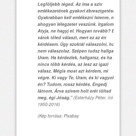
Legföljebb téged. Az ima a szív
emlékezetének gyakori ébresztgetése.
Gyakrabban kell emlékezni Istenre, mint
ahogyan lélegzetet veszünk. Irgalom
Atyja, ne hagyj el. Hogyan tovább? Erre
várok tőled választ, mert ez az én
kérdésem. Úgy szoktál válaszolni, hogy
nem válaszolsz. Szépen tudsz hallgatni,
Uram. Ha kérdezlek, hallgatsz, és ha már
nincs több kérdés, az lesz az igazi
válasz. Mégis most azt kérdem, mi
végre. Ki vagy Te, Uram, és ki vagyok
én? Tudom, rossz kérdés. Engedj
látnom. Árva szívem holt erét töltsd
meg, égi Jóság.”
(Esterházy Péter, író –
1950-2016)
(Kép forrása: Pixabay