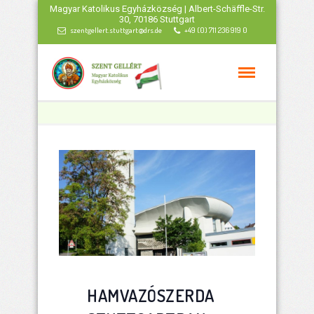
Magyar Katolikus Egyházközség | Albert-Schäffle-Str.
30, 70186 Stuttgart
szentgellert.stuttgart@drs.de
+49 (0) 711 236 919 0
HAMVAZÓSZERDA