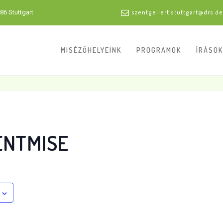
86 Stuttgart
szentgellert.stuttgart@drs.de
MISÉZŐHELYEINK
PROGRAMOK
ÍRÁSOK
ENTMISE