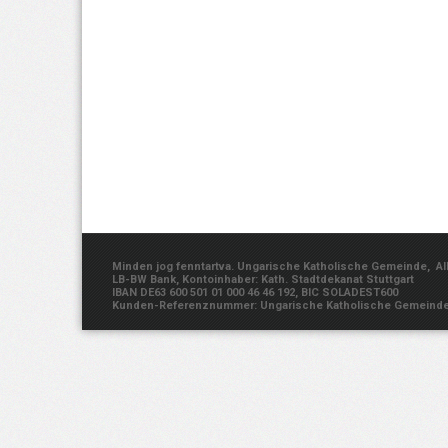
Minden jog fenntartva. Ungarische Katholische Gemeinde, Albe
LB-BW Bank, Kontoinhaber: Kath. Stadtdekanat Stuttgart
IBAN DE63 600 501 01 000 46 46 192, BIC SOLADEST600
Kunden-Referenznummer: Ungarische Katholische Gemeind