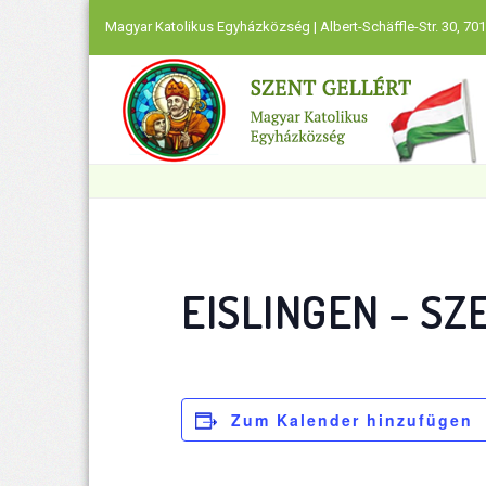
Magyar Katolikus Egyházközség | Albert-Schäffle-Str. 30, 701
EISLINGEN – SZ
Zum Kalender hinzufügen