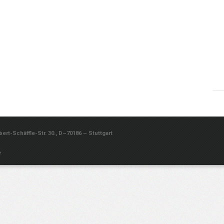
rt-Schäffle-Str. 30., D–70186 – Stuttgart
e