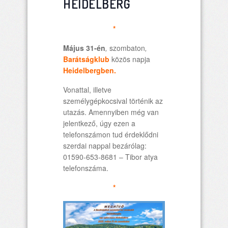
HEIDELBERG
*
Május 31-én
,
szombaton
,
Barátságklub
közös napja
Heidelbergben.
Vonattal, illetve
személygépkocsival történik az
utazás. Amennyiben még van
jelentkező, úgy ezen a
telefonszámon tud érdeklődni
szerdai nappal bezárólag:
01590-653-8681 – Tibor atya
telefonszáma.
*