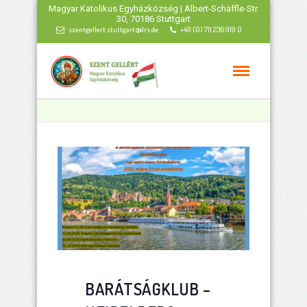
Magyar Katolikus Egyházközség | Albert-Schäffle-Str.
30, 70186 Stuttgart
szentgellert.stuttgart@drs.de
+49 (0) 711 236 919 0
BARÁTSÁGKLUB –