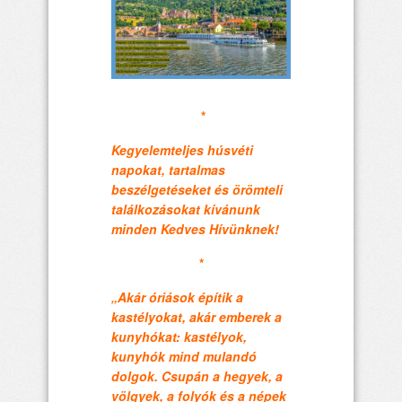
*
Kegyelemteljes húsvéti
napokat, tartalmas
beszélgetéseket és örömteli
találkozásokat kívánunk
minden Kedves Hívünknek!
*
„Akár óriások építik a
kastélyokat, akár emberek a
kunyhókat: kastélyok,
kunyhók mind mulandó
dolgok. Csupán a hegyek, a
völgyek, a folyók és a népek