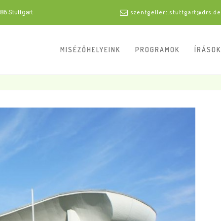
86 Stuttgart
szentgellert.stuttgart@drs.de
MISÉZŐHELYEINK
PROGRAMOK
ÍRÁSOK