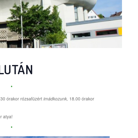
LUTÁN
*
.30 órakor rózsafüzért
imádkozunk,
18.00 órakor
r atya!
*