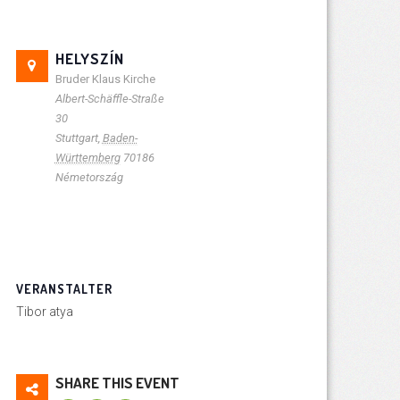
HELYSZÍN
Bruder Klaus Kirche
Albert-Schäffle-Straße
30
Stuttgart
,
Baden-
Württemberg
70186
Németország
VERANSTALTER
Tibor atya
SHARE THIS EVENT