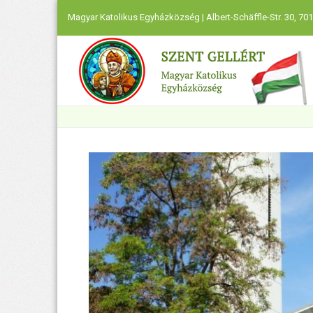
Magyar Katolikus Egyházközség | Albert-Schäffle-Str. 30, 701