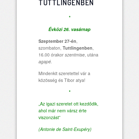
TUTTLINGENBEN
*
Évközi 26. vasárnap
Szeptember 27-én
,
szombaton,
Tuttlingenben
,
16.00 órakor
szentmise
, utána
agapé.
Mindenkit szeretettel vár a
közösség és Tibor atya!
*
„Az igazi szeretet ott kezdődik,
ahol már nem vársz érte
viszonzást”
(Antonie de Saint-Exupéry)