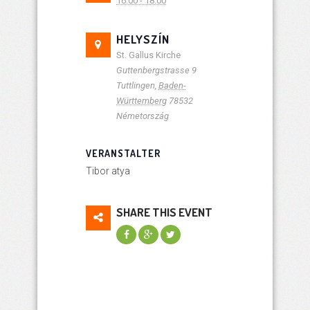
16:00 - 18:00
HELYSZÍN
St. Gallus Kirche
Guttenbergstrasse 9
Tuttlingen
,
Baden-
Württemberg
78532
Németország
VERANSTALTER
Tibor atya
SHARE THIS EVENT