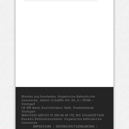
Minden jog fenntartva. Ungarische Katholische
Gemeinde, Albert-Schäffle-Str. 30., D–70186 –
Stuttgart
LB-BW Bank, Kontoinhaber: Kath. Stadtdekanat
Stuttgart
IBAN DE63 600 501 01 000 46 46 192, BIC SOLADEST600
Kunden-Referenznummer: Ungarische Katholische
Gemeinde
|
|
IMPRESSUM
DATENSCHUTZERKLÄRUNG