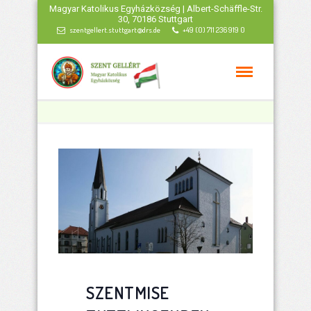
Magyar Katolikus Egyházközség | Albert-Schäffle-Str.
30, 70186 Stuttgart
szentgellert.stuttgart@drs.de
+49 (0) 711 236 919 0
SZENTMISE