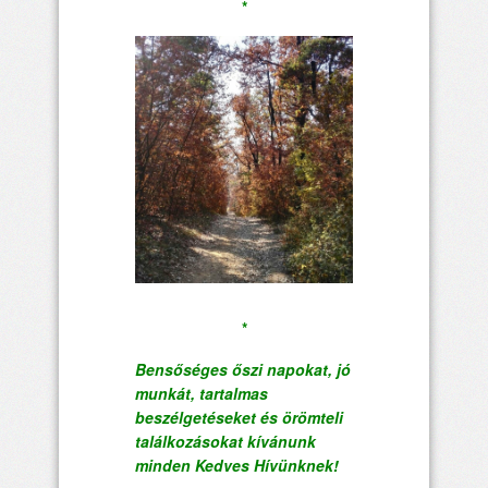
*
*
Bensőséges őszi napokat, jó
munkát, tartalmas
beszélgetéseket és örömteli
találkozásokat kívánunk
minden Kedves Hívünknek!