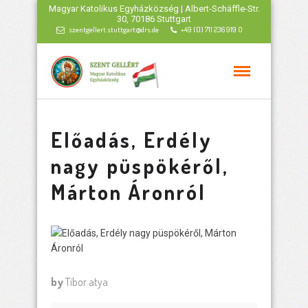
Magyar Katolikus Egyházközség | Albert-Schäffle-Str.
30, 70186 Stuttgart
szentgellert.stuttgart@drs.de
+49 (0) 711 236 919 0
Előadás, Erdély
nagy püspökéről,
Márton Áronról
by
Tibor atya