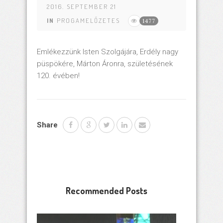
2016. SEPTEMBER 21
IN
PROGAMELŐZETES
1477
Emlékezzünk Isten Szolgájára, Erdély nagy
püspökére, Márton Áronra, születésének
120. évében!
Share
Recommended Posts