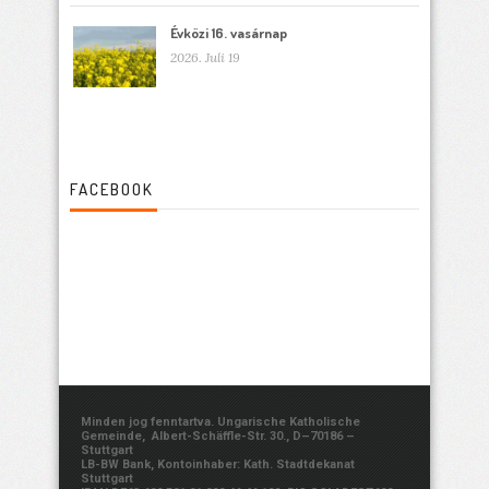
Évközi 16. vasárnap
2026. Juli 19
FACEBOOK
Minden jog fenntartva. Ungarische Katholische
Gemeinde, Albert-Schäffle-Str. 30., D–70186 –
Stuttgart
LB-BW Bank, Kontoinhaber: Kath. Stadtdekanat
Stuttgart