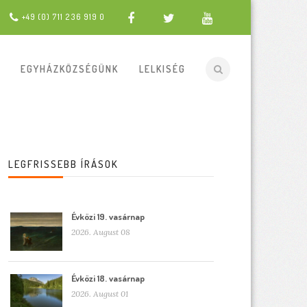
+49 (0) 711 236 919 0
EGYHÁZKÖZSÉGÜNK
LELKISÉG
LEGFRISSEBB ÍRÁSOK
Évközi 19. vasárnap
2026. August 08
Évközi 18. vasárnap
2026. August 01