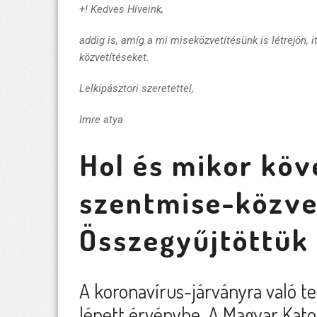
+! Kedves Híveink,
addig is, amíg a mi miseközvetítésünk is létrejön, i
közvetítéseket.
Lelkipásztori szeretettel,
Imre atya
Hol és mikor köv
szentmise-közve
Összegyűjtöttük 
A koronavírus-járványra való te
lépett érvénybe. A Magyar Kato