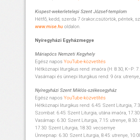
Kispest-wekerletelepi Szent József-templom
Hétfő, kedd, szerda 7 órakor;csütörtök, péntek, sz
www.mise.hu
oldalon.
Nyíregyházi Egyházmegye
Máriapócs Nemzeti Kegyhely
Egész napos
YouTube-közvetítés
Hétköznapi liturgikus rend: imaóra (H: 8.30, K–P: 7
Vasárnapi és ünnepi liturgikus rend: 9 óra: utrenye
Nyíregyházi Szent Miklós-székesegyház
Egész napos
YouTube-közvetítés
Hétköznapi liturgikus rend: 6.45: Szent Liturgia, 7.
Szombat: 6.45: Szent Liturgia, utána imaóra, 17.30
Vasárnap: 6.30: Szent Liturgia, 7.15: utrenye, 8.30: 
17.30: Szent Liturgia, 18.30: vecsernye
Ünnepnap: 6.30: Szent Liturgia, 8.45: utrenye, 10.00