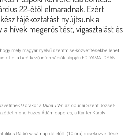
árcius 22-étől elmaradnak. Ezért
kész tájékoztatást nyújtsunk a
 a hívek megerősítést, vigasztalást és
k, hogy mely magyar nyelvű szentmise-közvetítésekbe lehet
kintettel a beérkező információk alapján FOLYAMATOSAN
özvetítnek 9 órakor a
Duna TV
-n az óbudai Szent József-
szédet mond Füzes Ádám esperes, a Kanter Károly
tolikus Rádió vasárnap délelőtti (10 óra) miseközvetítését.