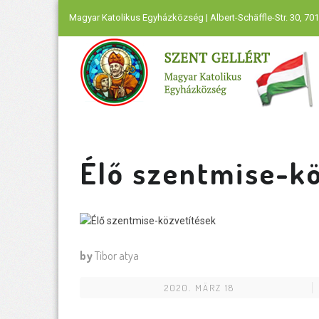
Magyar Katolikus Egyházközség | Albert-Schäffle-Str. 30, 701
Élő szentmise-k
by
Tibor atya
2020. MÄRZ 18