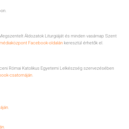
on.
egszentelt Áldozatok Liturgiáját és minden vasárnap Szent
médiaközpont Facebook-oldalán
keresztül érhetők el.
eni Római Katolikus Egyetemi Lelkészség szervezésében
ook-csatornáján
.
áján
.
án
.