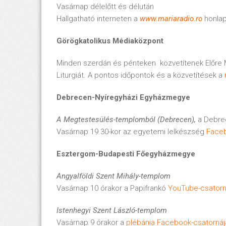
Vasárnap délelőtt és délután
Hallgatható interneten a
www.mariaradio.ro
honlap
Görögkatolikus Médiaközpont
Minden szerdán és pénteken közvetítenek Előre M
Liturgiát. A pontos időpontok és a közvetítések a
Debrecen-Nyíregyházi Egyházmegye
A Megtestesülés-templomból (Debrecen),
a Debrec
Vasárnap 19.30-kor az egyetemi lelkészség
Faceb
Esztergom-Budapesti Főegyházmegye
Angyalföldi Szent Mihály-templom
Vasárnap 10 órakor a Papifrankó
YouTube-csatorn
Istenhegyi Szent László-templom
Vasárnap 9 órakor a
plébánia Facebook-csatornáj