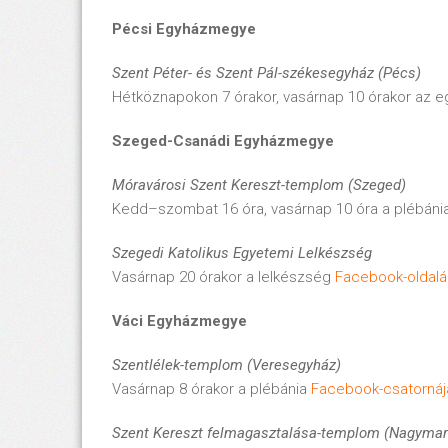
Pécsi Egyházmegye
Szent Péter- és Szent Pál-
székesegyház
(Pécs)
Hétköznapokon 7 órakor, vasárnap 10 órakor az
Szeged-Csanádi Egyházmegye
Móravárosi Szent Kereszt-templom (Szeged)
Kedd–szombat 16 óra, vasárnap 10 óra a plébáni
Szegedi Katolikus Egyetemi Lelkészség
Vasárnap 20 órakor a lelkészség
Facebook-oldalá
Váci Egyházmegye
Szentlélek-templom (Veresegyház)
Vasárnap 8 órakor a plébánia
Facebook-csatornáj
Szent Kereszt felmagasztalása-templom (Nagymar