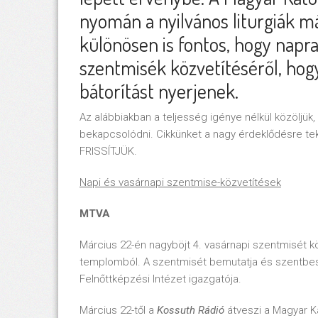
nyomán a nyilvános liturgiák m
különösen is fontos, hogy napra
szentmisék közvetítéséről, hogy
bátorítást nyerjenek.
Az alábbiakban a teljesség igénye nélkül közöljü
bekapcsolódni. Cikkünket a nagy érdeklődésre te
FRISSÍTJÜK.
Napi és vasárnapi szentmise-közvetítések
MTVA
Március 22-én nagyböjt 4. vasárnapi szentmisét k
templomból. A szentmisét bemutatja és szentbe
Felnőttképzési Intézet igazgatója.
Március 22-től a
Kossuth Rádió
átveszi a Magyar Ka