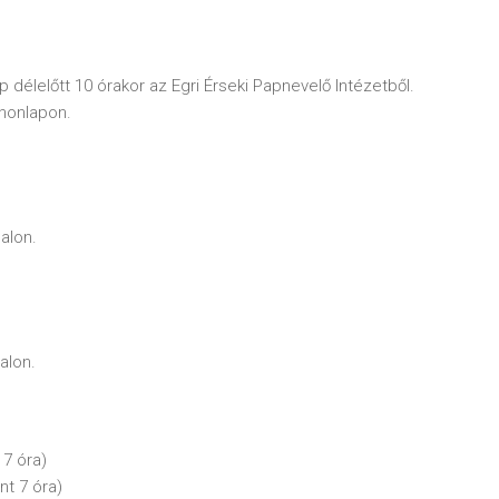
 délelőtt 10 órakor az Egri Érseki Papnevelő Intézetből.
honlapon.
alon.
alon.
17 óra)
nt 7 óra)