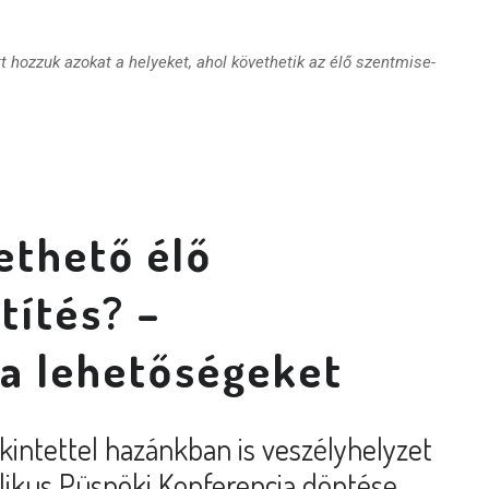
tt hozzuk azokat a helyeket, ahol követhetik az élő szentmise-
ethető élő
títés? –
a lehetőségeket
kintettel hazánkban is veszélyhelyzet
likus Püspöki Konferencia döntése