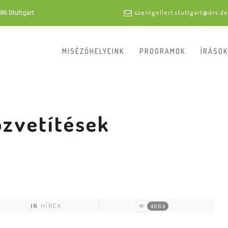
86 Stuttgart
szentgellert.stuttgart@drs.de
MISÉZŐHELYEINK
PROGRAMOK
ÍRÁSOK
özvetítések
IN
HÍREK
4684