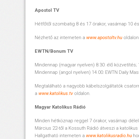
Apostol TV
Hétfőtől szombatig 8 és 17 órakor, vasárnap 10 és
Nézhető az interneten a
www.apostoltv.hu
oldalon
EWTN/Bonum TV
Mindennap (magyar nyelven) 8.30: élő közvetítés; 12
Mindennap (angol nyelven) 14.00: EWTN Daily Mas
Megtalálható a nagyobb kábelszolgáltatók csator
a
www.katolikus.tv
oldalon.
Magyar Katolikus Rádió
Minden hétköznap reggel 7 órakor, vasárnap délel
Március 22-től a Kossuth Rádió átveszi a katolikus
Hallgatható interneten a
www.katolikusradio.hu
ho