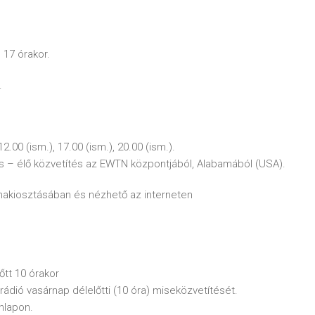
 17 órakor.
.
.00 (ism.), 17.00 (ism.), 20.00 (ism.).
s – élő közvetítés az EWTN központjából, Alabamából (USA).
nakiosztásában és nézhető az interneten
őtt 10 órakor
 rádió vasárnap délelőtti (10 óra) miseközvetítését.
nlapon.