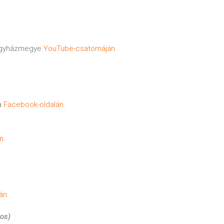
 egyházmegye
YouTube-csatornáján
.
a
Facebook-oldalán
.
n
.
án
.
os)